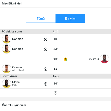
Maç Etkinlikleri
Tümü
En İyiler
4 - 1
90 dakika sonu
Ronaldo
81'
Ronaldo
63'
58'
M. Sylla
Coman
52'
Alkhaibari
1 - 0
Devre Arası
Mané
34'
Félix
Önemli Oyuncular