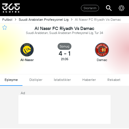
Skorlarım
Futbol
Suudi Arabistan Profesyonel Lig
Al Nassr FC Riyadh Vs Damac
Al Nassr FC Riyadh Vs Damac
Suudi Arabistan, Suudi Arabistan Profesyonel Lig, Tur 34
Sonuç
4
-
1
21.05
Al-Nassr
Damac
Eşleşme
Dizilişler
İstatistikler
Haberler
Rekabet
Ad