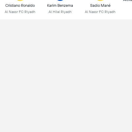
Cristiano Ronaldo
Karim Benzema
Sadio Mané
Al Nassr FC Riyadh
Al Hilal Riyadh
Al Nassr FC Riyadh