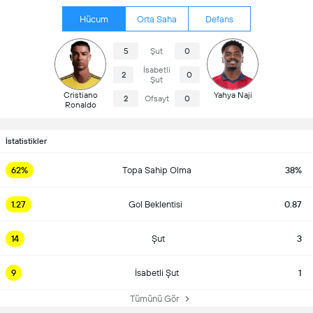
Hücum
Orta Saha
Defans
5
Şut
0
İsabetli
2
0
Şut
Cristiano
Yahya Naji
2
Ofsayt
0
Ronaldo
İstatistikler
62%
Topa Sahip Olma
38%
1.27
Gol Beklentisi
0.87
14
Şut
3
9
İsabetli Şut
1
Tümünü Gör