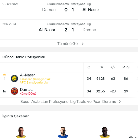
05.04.2024
Suudi Arabistan Profesyonel Lig
0 - 1
Damac
Al-Nassr
21.10.2023
Suudi Arabistan Profesyonel Lig
2 - 1
Al-Nassr
Damac
Tümünü Gör
Güncel Tablo Pozisyonları
O
F:A
+/-
PTS
Al-Nassr
1
34
91:28
63
86
Kazanılan Şampiyonluk
AFC Şampiyonlar Ligi
Damac
16
34
32:55
-23
29
Küme Düştü
Suudi Arabistan Profesyonel Lig Tablo ve Puan Durumu
İlginizi Çekebilir
Alex