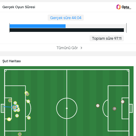
Gerçek Oyun Süresi
Gerçek süre 44:04
Toplam süre 97:11
Tümünü Gör
Şut Haritası