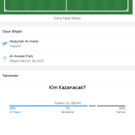
Daha Fazla Göster
Oyun Bilgisi
Abdullah Al-Harbi
Hakem
Al-Awwal Park
Maça Katılım: 26,003
Tahminler
Kim Kazanacak?
Toplam Oy: 188,491
68%
7%
25%
Al-Nassr
Berabere
Damac