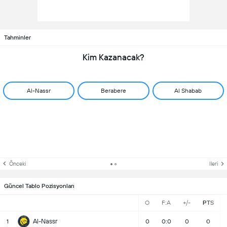
Tahminler
Kim Kazanacak?
Al-Nassr
Berabere
Al Shabab
Önceki
Ileri
Güncel Tablo Pozisyonları
O
F:A
+/-
PTS
Al-Nassr
1
0
0:0
0
0