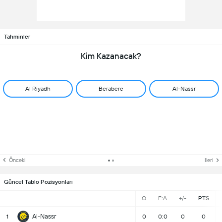
Tahminler
Kim Kazanacak?
Al Riyadh
Berabere
Al-Nassr
Önceki
Ileri
Güncel Tablo Pozisyonları
O
F:A
+/-
PTS
Al-Nassr
1
0
0:0
0
0