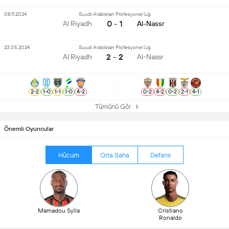
08.11.2024
Suudi Arabistan Profesyonel Lig
0 - 1
Al Riyadh
Al-Nassr
23.05.2024
Suudi Arabistan Profesyonel Lig
2 - 2
Al Riyadh
Al-Nassr
2
-
2
1
-
0
1
-
1
1
-
0
4
-
2
0
-
2
4
-
2
0
-
2
2
-
1
4
-
1
Tümünü Gör
Önemli Oyuncular
Hücum
Orta Saha
Defans
Mamadou Sylla
Cristiano
Ronaldo