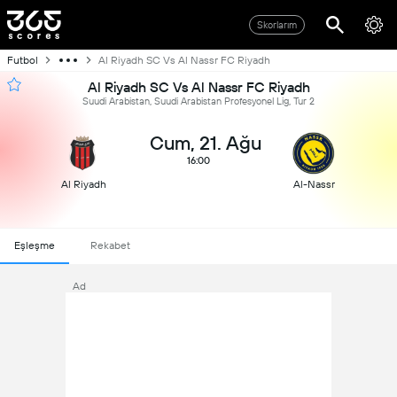
Skorlarım
Futbol
Al Riyadh SC Vs Al Nassr FC Riyadh
Al Riyadh SC Vs Al Nassr FC Riyadh
Suudi Arabistan, Suudi Arabistan Profesyonel Lig, Tur 2
Cum, 21. Ağu
16:00
Al Riyadh
Al-Nassr
Eşleşme
Rekabet
Ad