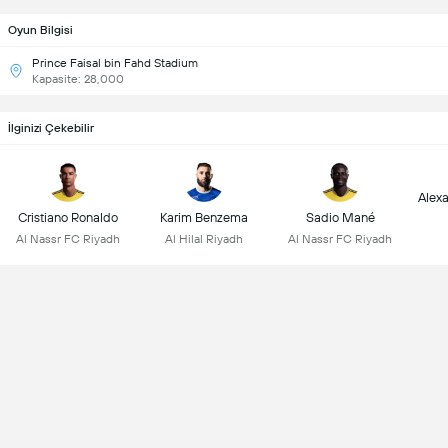
Oyun Bilgisi
Prince Faisal bin Fahd Stadium
Kapasite: 28,000
İlginizi Çekebilir
Alex
Cristiano Ronaldo
Karim Benzema
Sadio Mané
Al Nassr FC Riyadh
Al Hilal Riyadh
Al Nassr FC Riyadh