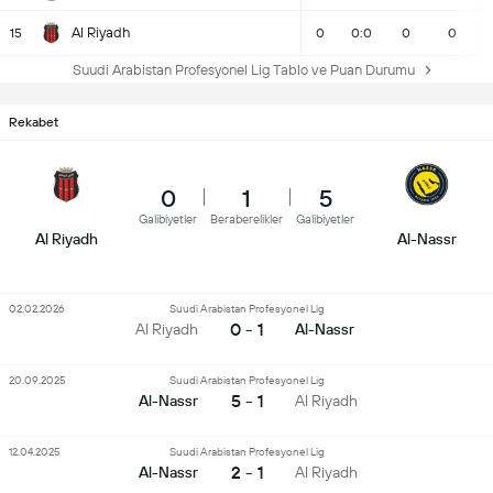
Al Riyadh
15
0
0:0
0
0
Suudi Arabistan Profesyonel Lig Tablo ve Puan Durumu
Rekabet
0
1
5
Galibiyetler
Beraberelikler
Galibiyetler
Al Riyadh
Al-Nassr
02.02.2026
Suudi Arabistan Profesyonel Lig
0 - 1
Al Riyadh
Al-Nassr
20.09.2025
Suudi Arabistan Profesyonel Lig
5 - 1
Al-Nassr
Al Riyadh
12.04.2025
Suudi Arabistan Profesyonel Lig
2 - 1
Al-Nassr
Al Riyadh