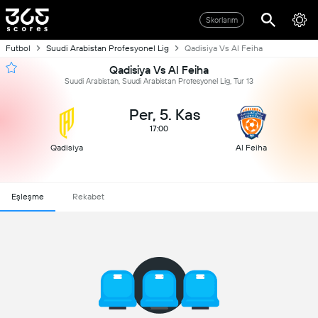
Skorlarım
Futbol
Suudi Arabistan Profesyonel Lig
Qadisiya Vs Al Feiha
Qadisiya Vs Al Feiha
Suudi Arabistan, Suudi Arabistan Profesyonel Lig, Tur 13
Per, 5. Kas
17:00
Qadisiya
Al Feiha
Eşleşme
Rekabet