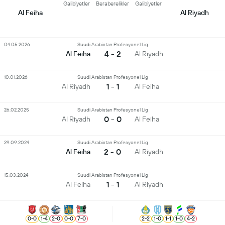
Galibiyetler
Beraberelikler
Galibiyetler
Al Feiha
Al Riyadh
04.05.2026
Suudi Arabistan Profesyonel Lig
4 - 2
Al Feiha
Al Riyadh
10.01.2026
Suudi Arabistan Profesyonel Lig
1 - 1
Al Riyadh
Al Feiha
26.02.2025
Suudi Arabistan Profesyonel Lig
0 - 0
Al Riyadh
Al Feiha
29.09.2024
Suudi Arabistan Profesyonel Lig
2 - 0
Al Feiha
Al Riyadh
15.03.2024
Suudi Arabistan Profesyonel Lig
1 - 1
Al Feiha
Al Riyadh
0
-
0
1
-
4
2
-
0
0
-
0
7
-
0
2
-
2
1
-
0
1
-
1
1
-
0
4
-
2