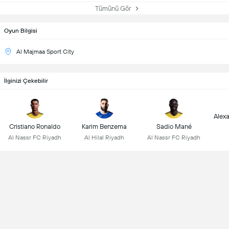
Tümünü Gör
Oyun Bilgisi
Al Majmaa Sport City
İlginizi Çekebilir
Alex
Cristiano Ronaldo
Karim Benzema
Sadio Mané
Al Nassr FC Riyadh
Al Hilal Riyadh
Al Nassr FC Riyadh