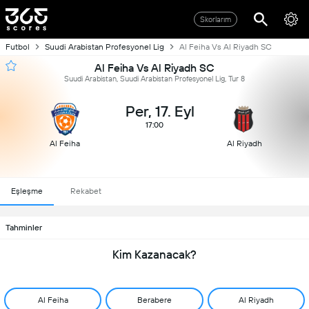
Skorlarım
Futbol
Suudi Arabistan Profesyonel Lig
Al Feiha Vs Al Riyadh SC
Al Feiha Vs Al Riyadh SC
Suudi Arabistan, Suudi Arabistan Profesyonel Lig, Tur 8
Per, 17. Eyl
17:00
Al Feiha
Al Riyadh
Eşleşme
Rekabet
Tahminler
Kim Kazanacak?
Al Feiha
Berabere
Al Riyadh