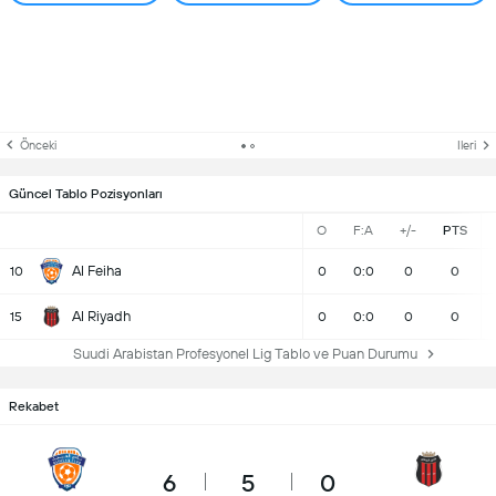
Önceki
Ileri
Güncel Tablo Pozisyonları
O
F:A
+/-
PTS
Al Feiha
10
0
0:0
0
0
Al Riyadh
15
0
0:0
0
0
Suudi Arabistan Profesyonel Lig Tablo ve Puan Durumu
Rekabet
6
5
0