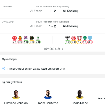
09.11.2024
Suudi Arabistan Profesyonel Lig
1 - 2
Al Fateh
Al-Khaleej
09.03.2024
Suudi Arabistan Profesyonel Lig
1 - 2
Al Fateh
Al-Khaleej
2
-
1
3
-
0
6
-
0
0
-
0
2
-
0
2
-
0
0
-
0
2
-
2
1
-
4
3
-
1
Tümünü Gör
Oyun Bilgisi
Prince Abdullah bin Jalawi Stadium Sport City
İlginizi Çekebilir
Alex
Cristiano Ronaldo
Karim Benzema
Sadio Mané