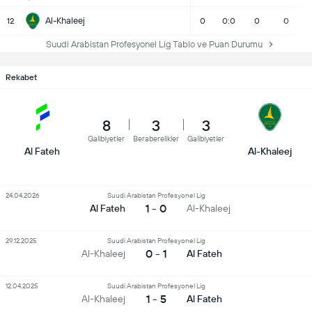
Al-Khaleej
12
0
0:0
0
0
Suudi Arabistan Profesyonel Lig Tablo ve Puan Durumu
Rekabet
8
3
3
Galibiyetler
Beraberelikler
Galibiyetler
Al Fateh
Al-Khaleej
24.04.2026
Suudi Arabistan Profesyonel Lig
1 - 0
Al Fateh
Al-Khaleej
29.12.2025
Suudi Arabistan Profesyonel Lig
0 - 1
Al-Khaleej
Al Fateh
12.04.2025
Suudi Arabistan Profesyonel Lig
1 - 5
Al-Khaleej
Al Fateh