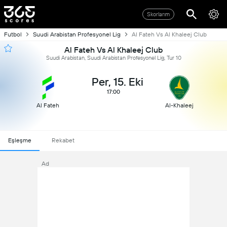
Skorlarım
Futbol
Suudi Arabistan Profesyonel Lig
Al Fateh Vs Al Khaleej Club
Al Fateh Vs Al Khaleej Club
Suudi Arabistan, Suudi Arabistan Profesyonel Lig, Tur 10
Per, 15. Eki
17:00
Al Fateh
Al-Khaleej
Eşleşme
Rekabet
Ad