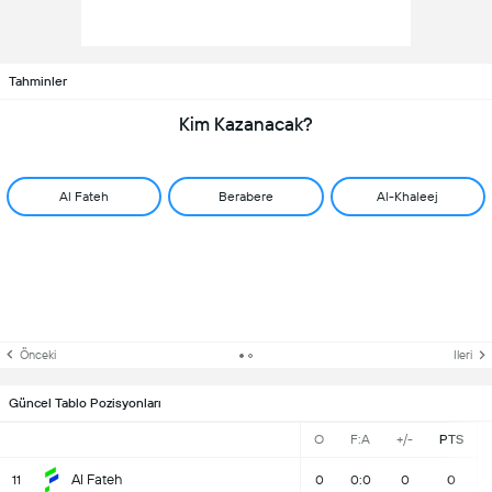
Tahminler
Kim Kazanacak?
Al Fateh
Berabere
Al-Khaleej
Önceki
Ileri
Güncel Tablo Pozisyonları
O
F:A
+/-
PTS
Al Fateh
11
0
0:0
0
0