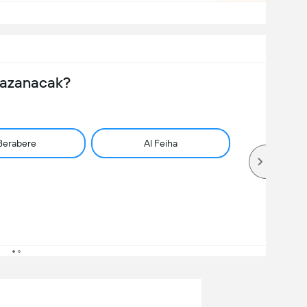
Kazanacak?
Berabere
Al Feiha