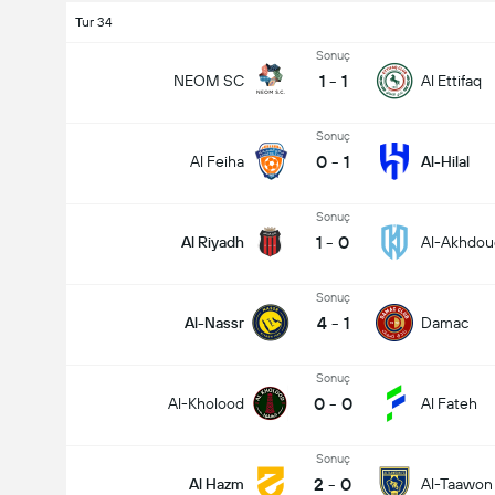
Tur 34
Sonuç
1
-
1
NEOM SC
Al Ettifaq
Sonuç
0
-
1
Al Feiha
Al-Hilal
Sonuç
1
-
0
Al Riyadh
Al-Akhdou
Sonuç
4
-
1
Al-Nassr
Damac
Sonuç
0
-
0
Al-Kholood
Al Fateh
Sonuç
2
-
0
Al Hazm
Al-Taawon