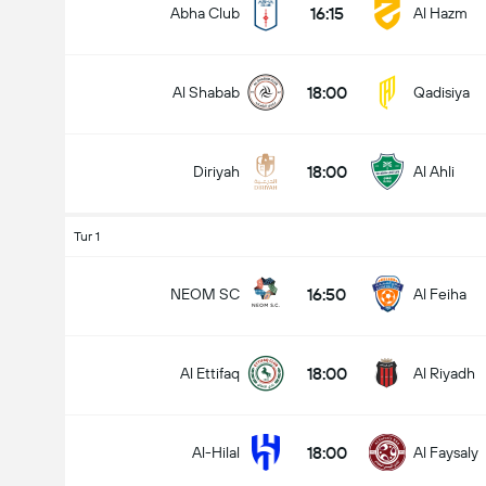
16:15
Abha Club
Al Hazm
18:00
Al Shabab
Qadisiya
Maçtaki Toplam Gol (2.5)
18:00
Diriyah
Al Ahli
Altında
Üzerinde
Tur 1
16:50
NEOM SC
Al Feiha
18:00
Al Ettifaq
Al Riyadh
18:00
Al-Hilal
Al Faysaly