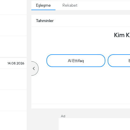
Eşleşme
Rekabet
Tahminler
Kim 
Al Ettifaq
14.08.2026
Ad