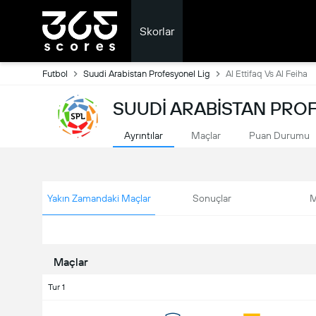
Skorlar
Futbol
Suudi Arabistan Profesyonel Lig
Al Ettifaq Vs Al Feiha
SUUDI ARABISTAN PROF
Ayrıntılar
Maçlar
Puan Durumu
Yakın Zamandaki Maçlar
Sonuçlar
M
Maçlar
Tur 1