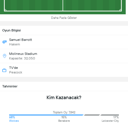
Daha Fazla Göster
Oyun Bilgisi
Samuel Barrott
Hakem
Molineux Stadium
Kapasite: 32,050
TV'de
Peacock
Tahminler
Kim Kazanacak?
Toplam Oy: 7,842
68%
15%
17%
Wolves
Berabere
Leicester City