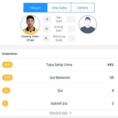
Hücum
Orta Saha
Defans
Sarı
0
Kart
Kırmızı
0
Kart
Hwang Hee-
Winning
0
Chan
Goal
İstatistikler
56%
Topa Sahip Olma
44%
2.22
Gol Beklentisi
1.15
20
Şut
8
6
İsabetli Şut
2
Tümünü Gör