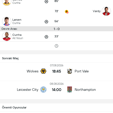
85'
Cunha
72'
Vardy
Larsen
56'
Cunha
1 - 0
Devre Arası
Cunha
33'
Ait Nouri
Sonraki Maç
07.08.2026
18:45
Wolves
Port Vale
08.08.2026
14:00
Leicester City
Northampton
Önemli Oyuncular