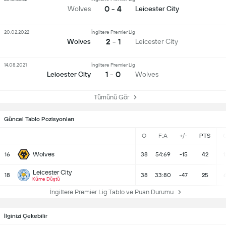
0 - 4
Wolves
Leicester City
20.02.2022
İngiltere Premier Lig
2 - 1
Wolves
Leicester City
14.08.2021
İngiltere Premier Lig
1 - 0
Leicester City
Wolves
Tümünü Gör
Güncel Tablo Pozisyonları
O
F:A
+/-
PTS
Wolves
16
38
54:69
-15
42
1
Leicester City
18
38
33:80
-47
25
Küme Düştü
İngiltere Premier Lig Tablo ve Puan Durumu
İlginizi Çekebilir