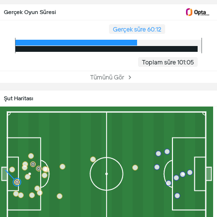
Gerçek Oyun Süresi
Gerçek süre 60:12
Toplam süre 101:05
Tümünü Gör
Şut Haritası