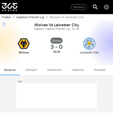
Skorlarım
Futbol
İngiltere Premier Lig
Wolves Vs Leicester City
Wolves Vs Leicester City
İngiltere, İngiltere Premier Lig , Tur 34
Sonuç
3
-
0
26.04
Wolves
Leicester City
Eşleşme
Dizilişler
İstatistikler
Haberler
Rekabet
Ad