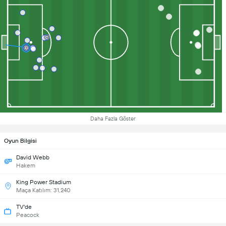
Daha Fazla Göster
Oyun Bilgisi
David Webb
Hakem
King Power Stadium
Maça Katılım: 31,240
TV'de
Peacock