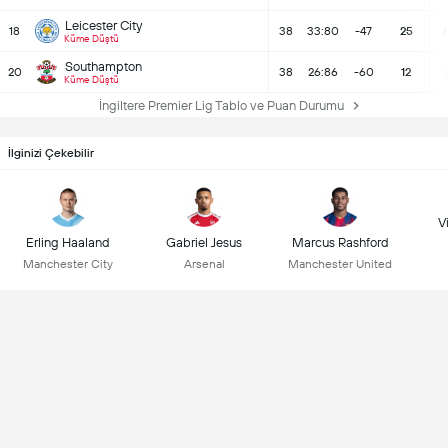
Leicester City
18
38
33:80
-47
25
Küme Düştü
Southampton
20
38
26:86
-60
12
Küme Düştü
İngiltere Premier Lig Tablo ve Puan Durumu
İlginizi Çekebilir
Vi
Erling Haaland
Gabriel Jesus
Marcus Rashford
Manchester City
Arsenal
Manchester United