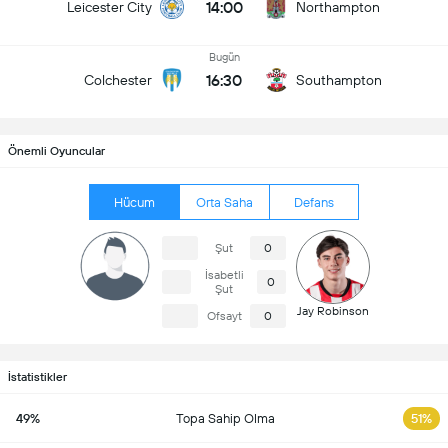
14:00
Leicester City
Northampton
Bugün
16:30
Colchester
Southampton
Önemli Oyuncular
Hücum
Orta Saha
Defans
Şut
0
İsabetli
0
Şut
Jay Robinson
Ofsayt
0
İstatistikler
49%
Topa Sahip Olma
51%