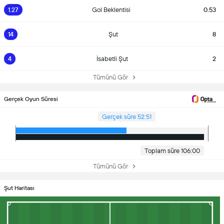
1.27
Gol Beklentisi
0.53
14
Şut
8
4
İsabetli Şut
2
Tümünü Gör
Gerçek Oyun Süresi
Gerçek süre 52:51
Toplam süre 106:00
Tümünü Gör
Şut Haritası