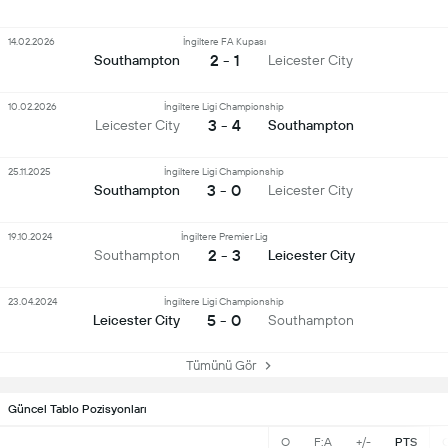
14.02.2026
İngiltere FA Kupası
2 - 1
Southampton
Leicester City
10.02.2026
İngiltere Ligi Championship
3 - 4
Leicester City
Southampton
25.11.2025
İngiltere Ligi Championship
3 - 0
Southampton
Leicester City
19.10.2024
İngiltere Premier Lig
2 - 3
Southampton
Leicester City
23.04.2024
İngiltere Ligi Championship
5 - 0
Leicester City
Southampton
Tümünü Gör
Güncel Tablo Pozisyonları
O
F:A
+/-
PTS