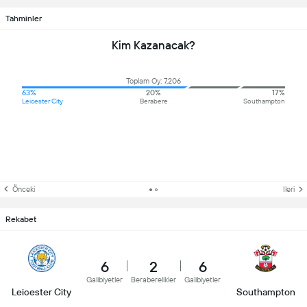
Tahminler
Kim Kazanacak?
Toplam Oy: 7,206
63%
20%
17%
Leicester City
Berabere
Southampton
Önceki
Ileri
Rekabet
6
2
6
Galibiyetler
Beraberelikler
Galibiyetler
Leicester City
Southampton