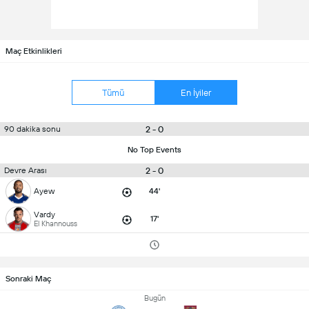
Maç Etkinlikleri
Tümü
En İyiler
2 - 0
90 dakika sonu
No Top Events
2 - 0
Devre Arası
Ayew
44'
Vardy
17'
El Khannouss
Sonraki Maç
Bugün