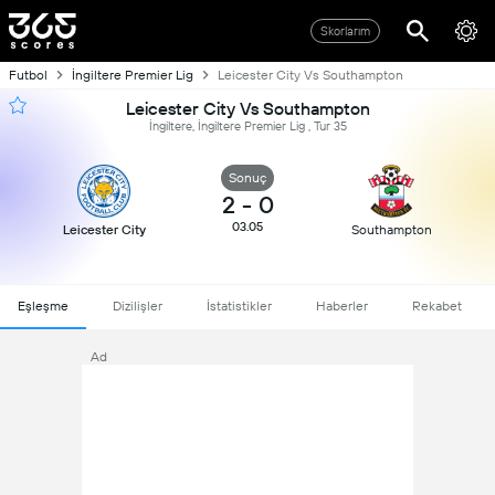
Skorlarım
Futbol
İngiltere Premier Lig
Leicester City Vs Southampton
Leicester City Vs Southampton
İngiltere, İngiltere Premier Lig , Tur 35
Sonuç
2
-
0
03.05
Leicester City
Southampton
Eşleşme
Dizilişler
İstatistikler
Haberler
Rekabet
Ad