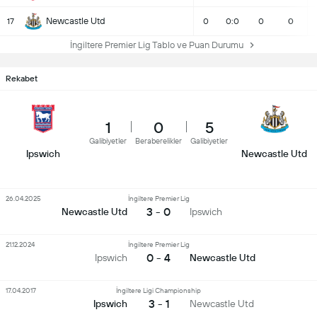
Newcastle Utd
17
0
0:0
0
0
İngiltere Premier Lig Tablo ve Puan Durumu
Rekabet
1
0
5
Galibiyetler
Beraberelikler
Galibiyetler
Ipswich
Newcastle Utd
26.04.2025
İngiltere Premier Lig
3 - 0
Newcastle Utd
Ipswich
21.12.2024
İngiltere Premier Lig
0 - 4
Ipswich
Newcastle Utd
17.04.2017
İngiltere Ligi Championship
3 - 1
Ipswich
Newcastle Utd