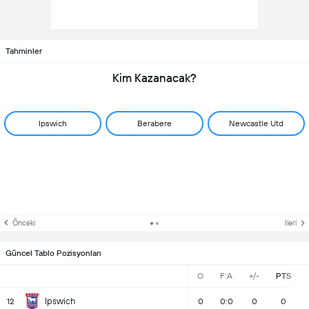
Tahminler
Kim Kazanacak?
Ipswich
Berabere
Newcastle Utd
Önceki
Ileri
Güncel Tablo Pozisyonları
O
F:A
+/-
PTS
Ipswich
12
0
0:0
0
0