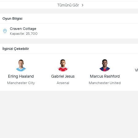
Tümünü Gör
Oyun Bilgisi
Craven Cottage
Kapasite: 25,700
İlginizi Çekebilir
Vi
Erling Haaland
Gabriel Jesus
Marcus Rashford
Manchester City
Arsenal
Manchester United