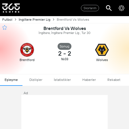
Skorlarım
Futbol
İngiltere Premier Lig
Brentford Vs Wolves
Brentford Vs Wolves
İngiltere, İngiltere Premier Lig , Tur 30
Sonuç
2
-
2
16.03
Brentford
Wolves
Eşleşme
Dizilişler
İstatistikler
Haberler
Rekabet
Ad