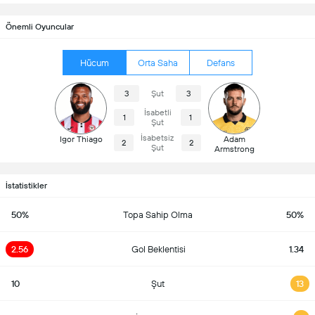
Önemli Oyuncular
Hücum
Orta Saha
Defans
3
Şut
3
İsabetli
1
1
Şut
İsabetsiz
Igor Thiago
Adam
2
2
Şut
Armstrong
İstatistikler
50%
Topa Sahip Olma
50%
2.56
Gol Beklentisi
1.34
10
Şut
13