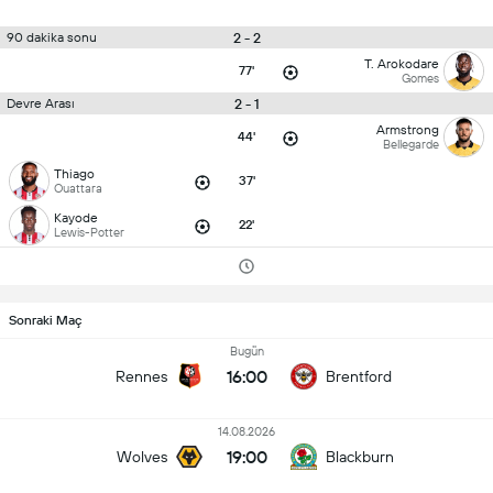
2 - 2
90 dakika sonu
T. Arokodare
77'
Gomes
2 - 1
Devre Arası
Armstrong
44'
Bellegarde
Thiago
37'
Ouattara
Kayode
22'
Lewis-Potter
Sonraki Maç
Bugün
16:00
Rennes
Brentford
14.08.2026
19:00
Wolves
Blackburn