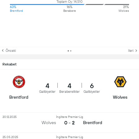
Toplam Oy: 14,510
63%
16%
21%
Brentford
Berabere
Wolves
Önceki
Ileri
Rekabet
4
4
6
Galibiyetler
Beraberelikler
Galibiyetler
Brentford
Wolves
20.12.2025
İngiltere Premier Lig
0 - 2
Wolves
Brentford
25.05.2025
İngiltere Premier Lig