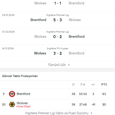
1 - 1
Wolves
Brentford
05.10.2024
İngiltere Premier Lig
5 - 3
Brentford
Wolves
10.02.2024
İngiltere Premier Lig
0 - 2
Wolves
Brentford
16.01.2024
İngiltere FA Kupası
3 - 2
Wolves
Brentford
Tümünü Gör
Güncel Tablo Pozisyonları
O
F:A
+/-
PTS
Brentford
9
38
55:52
3
53
1
Wolves
20
38
27:68
-41
20
Küme Düştü
İngiltere Premier Lig Tablo ve Puan Durumu