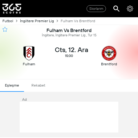
Skorlarım
Futbol
İngiltere Premier Lig
Fulham Vs Brentford
Fulham Vs Brentford
İngiltere, İngiltere Premier Lig , Tur 15
Cts, 12. Ara
15:00
Fulham
Brentford
Eşleşme
Rekabet
Ad