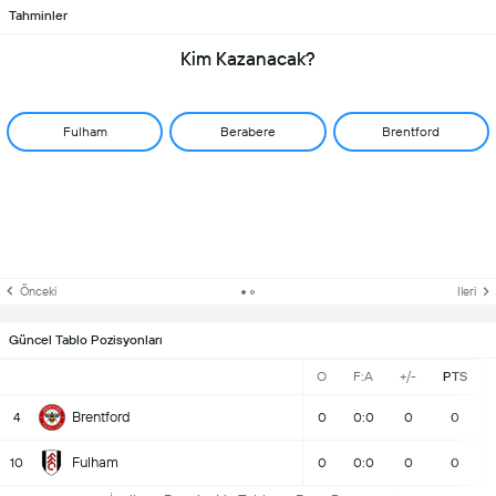
Tahminler
Kim Kazanacak?
Fulham
Berabere
Brentford
Önceki
Ileri
Güncel Tablo Pozisyonları
O
F:A
+/-
PTS
Brentford
4
0
0:0
0
0
Fulham
10
0
0:0
0
0