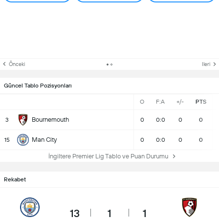
Önceki
Ileri
Güncel Tablo Pozisyonları
O
F:A
+/-
PTS
Bournemouth
3
0
0:0
0
0
Man City
15
0
0:0
0
0
İngiltere Premier Lig Tablo ve Puan Durumu
Rekabet
13
1
1