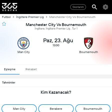
Skorlarım
Futbol
İngiltere Premier Lig
Manchester City Vs Bournemouth
Manchester City Vs Bournemouth
İngiltere, İngiltere Premier Lig , Tur 1
Paz, 23. Ağu
13:00
Man City
Bournemouth
Eşleşme
Rekabet
Tahminler
Kim Kazanacak?
Man City
Berabere
Bournemouth