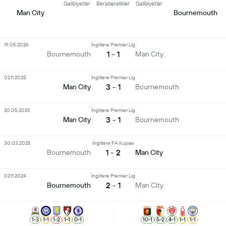
Galibiyetler
Beraberelikler
Galibiyetler
Man City
Bournemouth
19.05.2026
İngiltere Premier Lig
1 - 1
Bournemouth
Man City
02.11.2025
İngiltere Premier Lig
3 - 1
Man City
Bournemouth
20.05.2025
İngiltere Premier Lig
3 - 1
Man City
Bournemouth
30.03.2025
İngiltere FA Kupası
1 - 2
Bournemouth
Man City
02.11.2024
İngiltere Premier Lig
2 - 1
Bournemouth
Man City
1
-
3
1
-
1
1
-
2
1
-
1
0
-
1
10
-
1
5
-
2
4
-
1
1
-
1
1
-
1