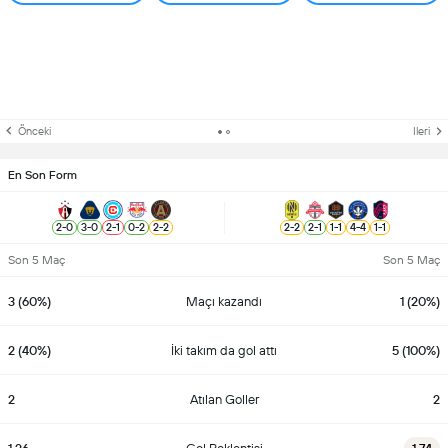
Önceki
Ileri
En Son Form
2
-
0
3
-
0
2
-
1
0
-
2
2
-
2
2
-
2
2
-
1
1
-
1
4
-
4
1
-
1
Son 5 Maç
Son 5 Maç
3 (60%)
Maçı kazandı
1 (20%)
2 (40%)
İki takım da gol attı
5 (100%)
2
Atılan Goller
2