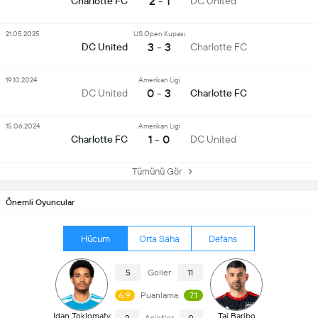
2 - 1
Charlotte FC
DC United
21.05.2025
US Open Kupası
3 - 3
DC United
Charlotte FC
19.10.2024
Amerikan Ligi
0 - 3
DC United
Charlotte FC
15.06.2024
Amerikan Ligi
1 - 0
Charlotte FC
DC United
Tümünü Gör
Önemli Oyuncular
Hücum
Orta Saha
Defans
5
Goller
11
6.9
Puanlama
7.1
Idan Toklomaty
Tai Baribo