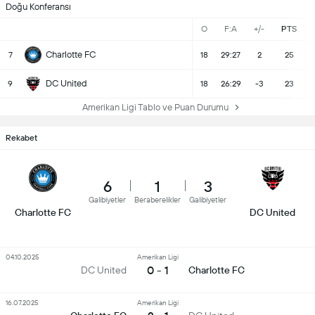
Doğu Konferansı
O
F:A
+/-
PTS
Charlotte FC
7
18
29:27
2
25
DC United
9
18
26:29
-3
23
Amerikan Ligi Tablo ve Puan Durumu
Rekabet
6
1
3
Galibiyetler
Beraberelikler
Galibiyetler
Charlotte FC
DC United
04.10.2025
Amerikan Ligi
0 - 1
DC United
Charlotte FC
16.07.2025
Amerikan Ligi