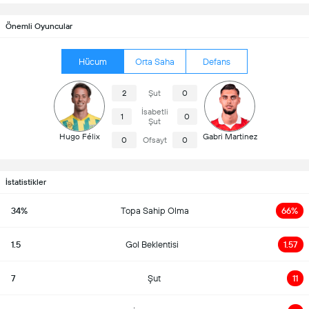
Önemli Oyuncular
Hücum
Orta Saha
Defans
2
Şut
0
İsabetli
1
0
Şut
Hugo Félix
Gabri Martinez
0
Ofsayt
0
İstatistikler
34%
Topa Sahip Olma
66%
1.5
Gol Beklentisi
1.57
7
Şut
11