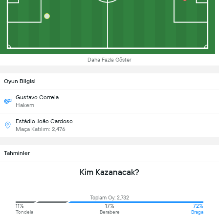
Daha Fazla Göster
Oyun Bilgisi
Gustavo Correia
Hakem
Estádio João Cardoso
Maça Katılım: 2,476
Tahminler
Kim Kazanacak?
Toplam Oy: 2,732
11%
17%
72%
Tondela
Berabere
Braga