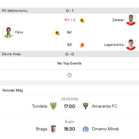
0 - 1
90 dakika sonu
90' + 2
Zalazar
Félix
86'
82'
Lagerbielke
0 - 0
Devre Arası
No Top Events
Sonraki Maç
08.08.2026
17:00
Tondela
Amarante FC
Bugün
18:30
Braga
Dinamo Minsk