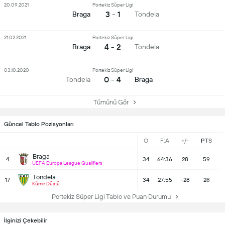
20.09.2021
Portekiz Süper Ligi
3 - 1
Braga
Tondela
21.02.2021
Portekiz Süper Ligi
4 - 2
Braga
Tondela
03.10.2020
Portekiz Süper Ligi
0 - 4
Tondela
Braga
Tümünü Gör
Güncel Tablo Pozisyonları
O
F:A
+/-
PTS
Braga
4
34
64:36
28
59
UEFA Europa League Qualifiers
Tondela
17
34
27:55
-28
28
Küme Düştü
Portekiz Süper Ligi Tablo ve Puan Durumu
İlginizi Çekebilir