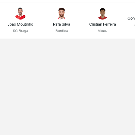
Gonç
Joao Moutinho
Rafa Silva
Cristian Ferreira
SC Braga
Benfica
Viseu