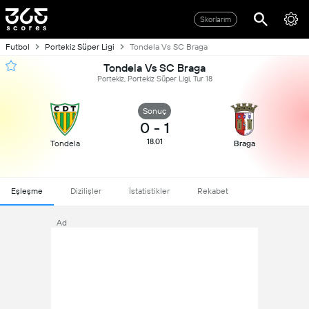
Skorlarım
Futbol
Portekiz Süper Ligi
Tondela Vs SC Braga
Tondela Vs SC Braga
Portekiz, Portekiz Süper Ligi, Tur 18
Sonuç
0
-
1
18.01
Tondela
Braga
Eşleşme
Dizilişler
İstatistikler
Rekabet
Ad