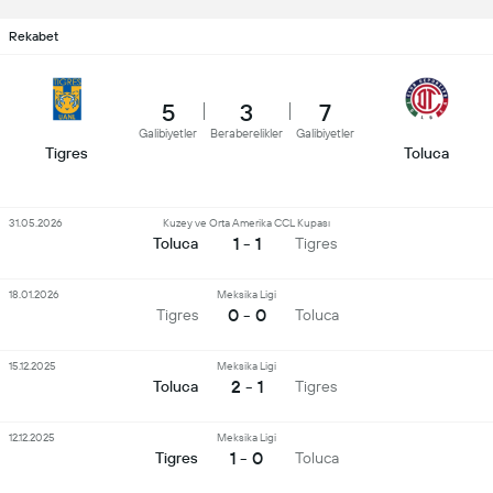
Rekabet
5
3
7
Galibiyetler
Beraberelikler
Galibiyetler
Tigres
Toluca
31.05.2026
Kuzey ve Orta Amerika CCL Kupası
1 - 1
Toluca
Tigres
18.01.2026
Meksika Ligi
0 - 0
Tigres
Toluca
15.12.2025
Meksika Ligi
2 - 1
Toluca
Tigres
12.12.2025
Meksika Ligi
1 - 0
Tigres
Toluca