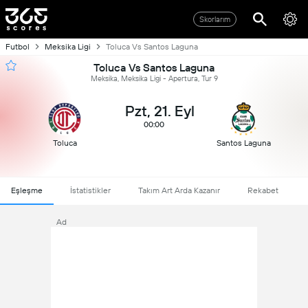
Skorlarım
Futbol
Meksika Ligi
Toluca Vs Santos Laguna
Toluca Vs Santos Laguna
Meksika, Meksika Ligi - Apertura, Tur 9
Pzt, 21. Eyl
00:00
Toluca
Santos Laguna
Eşleşme
İstatistikler
Takım Art Arda Kazanır
Rekabet
Ad