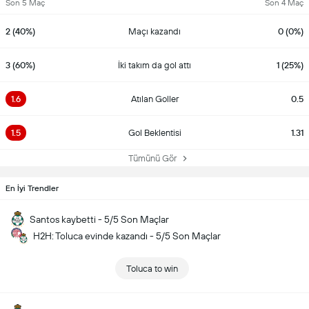
Son 5 Maç
Son 4 Maç
2 (40%)
Maçı kazandı
0 (0%)
3 (60%)
İki takım da gol attı
1 (25%)
1.6
Atılan Goller
0.5
1.5
Gol Beklentisi
1.31
Tümünü Gör
En İyi Trendler
Santos kaybetti - 5/5 Son Maçlar
H2H: Toluca evinde kazandı - 5/5 Son Maçlar
Toluca to win