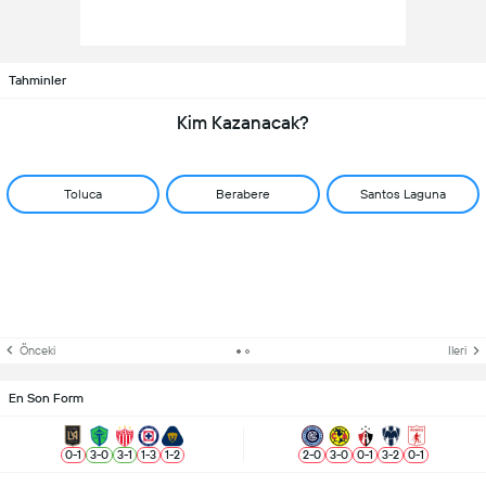
Tahminler
Kim Kazanacak?
Toluca
Berabere
Santos Laguna
Önceki
Ileri
En Son Form
0
-
1
3
-
0
3
-
1
1
-
3
1
-
2
2
-
0
3
-
0
0
-
1
3
-
2
0
-
1