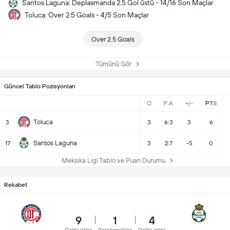
Santos Laguna: Deplasmanda 2.5 Gol üstü - 14/16 Son Maçlar
Toluca: Over 2.5 Goals - 4/5 Son Maçlar
Over 2.5 Goals
Tümünü Gör
Güncel Tablo Pozisyonları
O
F:A
+/-
PTS
Toluca
3
3
6:3
3
6
Santos Laguna
17
3
2:7
-5
0
Meksika Ligi Tablo ve Puan Durumu
Rekabet
9
1
4