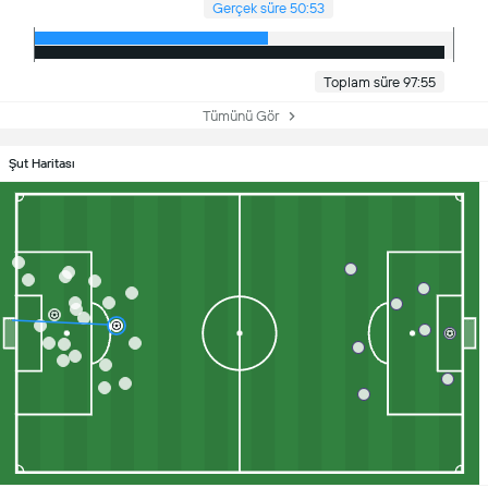
Gerçek süre 50:53
Toplam süre 97:55
Tümünü Gör
Şut Haritası