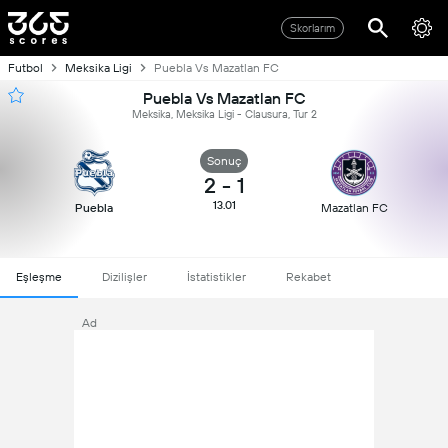
Skorlarım
Futbol
Meksika Ligi
Puebla Vs Mazatlan FC
Puebla Vs Mazatlan FC
Meksika, Meksika Ligi - Clausura, Tur 2
Sonuç
2
-
1
13.01
Puebla
Mazatlan FC
Eşleşme
Dizilişler
İstatistikler
Rekabet
Ad