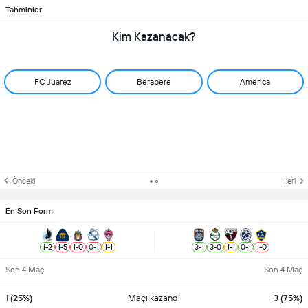
Tahminler
Kim Kazanacak?
FC Juarez
Berabere
America
Önceki
Ileri
En Son Form
1
-
2
1
-
5
1
-
0
0
-
1
1
-
1
3
-
1
3
-
0
1
-
1
0
-
1
1
-
0
Son 4 Maç
Son 4 Maç
1 (25%)
Maçı kazandı
3 (75%)