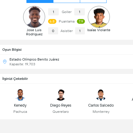
1
Goller
1
6.8
Puanlama
7.9
Jose Luis
Isaías Violante
0
Asistler
1
Rodriguez
Oyun Bilgisi
Estadio Olímpico Benito Juárez
Kapasite: 19,703
İlginizi Çekebilir
Kenedy
Diego Reyes
Carlos Salcedo
Pachuca
Queretaro
Monterrey