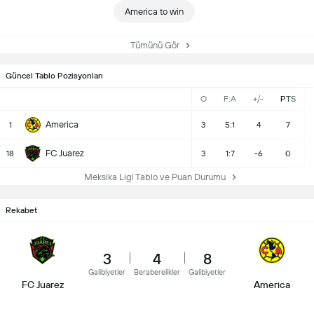
America to win
Tümünü Gör
Güncel Tablo Pozisyonları
O
F:A
+/-
PTS
America
1
3
5:1
4
7
FC Juarez
18
3
1:7
-6
0
Meksika Ligi Tablo ve Puan Durumu
Rekabet
3
4
8
Galibiyetler
Beraberelikler
Galibiyetler
FC Juarez
America