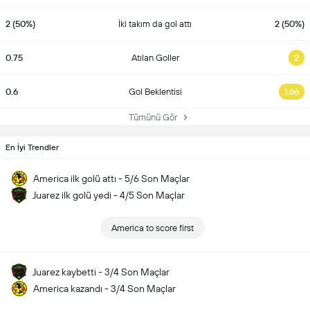
2 (50%)
İki takım da gol attı
2 (50%)
0.75
Atılan Goller
2
0.6
Gol Beklentisi
1.66
Tümünü Gör
En İyi Trendler
America ilk golü attı - 5/6 Son Maçlar
Juarez ilk golü yedi - 4/5 Son Maçlar
America to score first
Juarez kaybetti - 3/4 Son Maçlar
America kazandı - 3/4 Son Maçlar