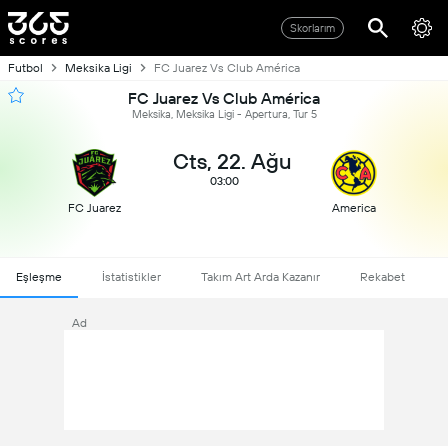
Skorlarım
Futbol
Meksika Ligi
FC Juarez Vs Club América
FC Juarez Vs Club América
Meksika, Meksika Ligi - Apertura, Tur 5
Cts, 22. Ağu
03:00
FC Juarez
America
Eşleşme
İstatistikler
Takım Art Arda Kazanır
Rekabet
Ad