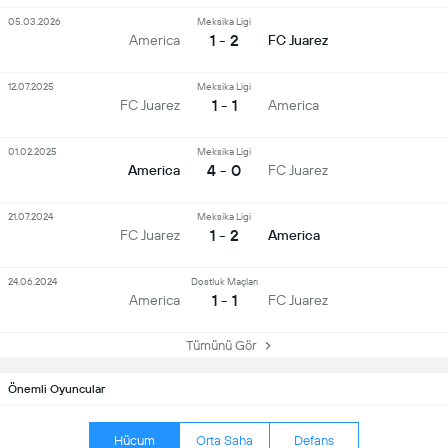
05.03.2026
Meksika Ligi
1 - 2
America
FC Juarez
12.07.2025
Meksika Ligi
1 - 1
FC Juarez
America
01.02.2025
Meksika Ligi
4 - 0
America
FC Juarez
21.07.2024
Meksika Ligi
1 - 2
FC Juarez
America
24.06.2024
Dostluk Maçları
1 - 1
America
FC Juarez
Tümünü Gör
Önemli Oyuncular
Hücum
Orta Saha
Defans