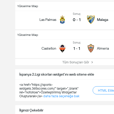
Yükselme Maçı
Sonuç
0
-
1
Las Palmas
Malaga
Yükselme Maçı
Sonuç
1
-
1
Castellon
Almeria
Tüm Sonuçları Gör
İspanya 2.Ligi skorları widget'ını web sitene ekle
<a href="https://sports-
widgets.365scores.com/" target="_blank"
HTML Etike
rel="nofollow">Özelleştirilmiş Widget'lar
Oluşturarak</a>
daha fazla seçeneğe bak
İlginizi Çekebilir