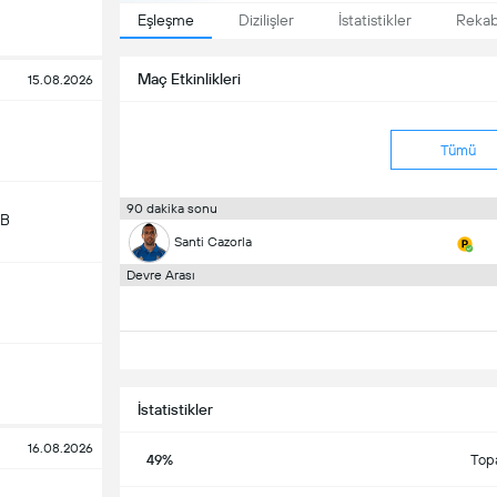
Eşleşme
Dizilişler
İstatistikler
Reka
Maç Etkinlikleri
15.08.2026
Tümü
90 dakika sonu
 B
Santi Cazorla
Devre Arası
İstatistikler
16.08.2026
49%
Top