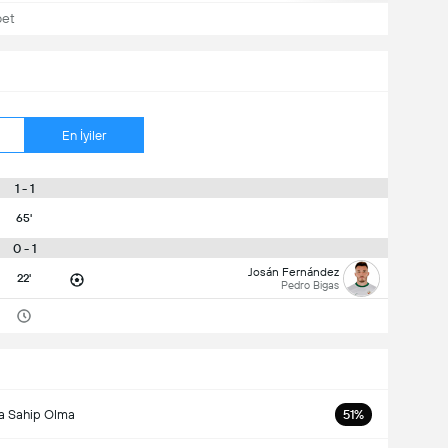
bet
En İyiler
1 - 1
65'
0 - 1
Josán Fernández
22'
Pedro Bigas
a Sahip Olma
51%