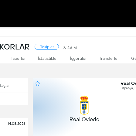
 SKORLAR
Takip et
2.61M
Haberler
İstatistikler
İçgörüler
Transferler
Ge
Real O
açlar
ispanya, İ
Real Oviedo
14.08.2026