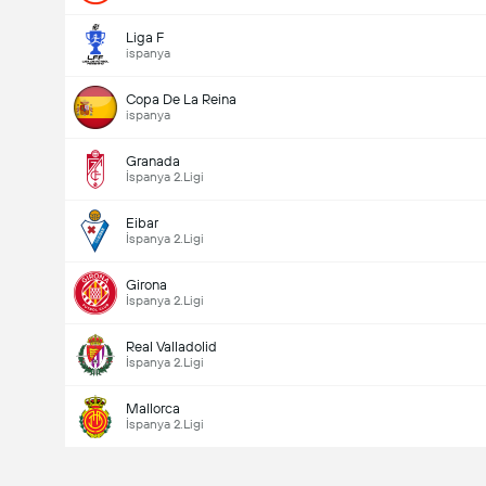
Liga F
ispanya
Copa De La Reina
ispanya
Granada
İspanya 2.Ligi
Eibar
İspanya 2.Ligi
Girona
İspanya 2.Ligi
Real Valladolid
İspanya 2.Ligi
Mallorca
İspanya 2.Ligi