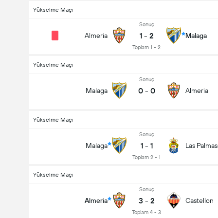
Yükselme Maçı
Sonuç
1
-
2
Almeria
Malaga
Toplam 1 - 2
Yükselme Maçı
Sonuç
0
-
0
Malaga
Almeria
Yükselme Maçı
Maçtaki Toplam Gol (2.5)
Sonuç
1
-
1
Malaga
Las Palmas
Toplam 2 - 1
Yükselme Maçı
Sonuç
3
-
2
Almeria
Castellon
Toplam 4 - 3