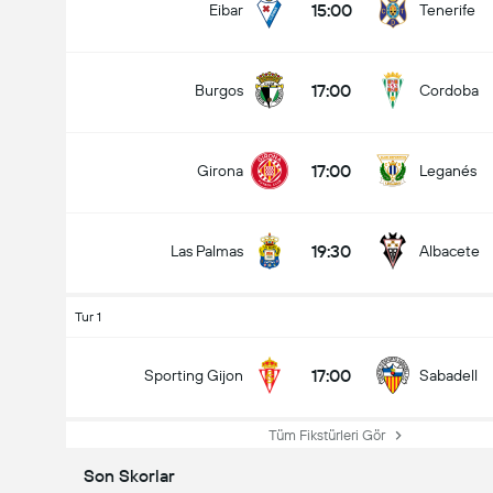
15:00
Eibar
Tenerife
17:00
Burgos
Cordoba
17:00
Girona
Leganés
19:30
Las Palmas
Albacete
Tur 1
17:00
Sporting Gijon
Sabadell
Tüm Fikstürleri Gör
Son Skorlar