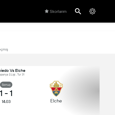
Skorlarım
çmiş
viedo Vs Elche
spanya 2.Ligi , Tur 31
Sonuç
1
-
1
Elche
14.03