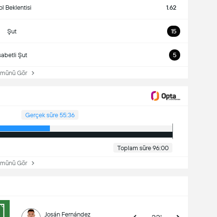
l Beklentisi
1.62
Şut
15
sabetli Şut
5
ünü Gör
Gerçek süre 55:36
Toplam süre 96:00
ünü Gör
Josán Fernández