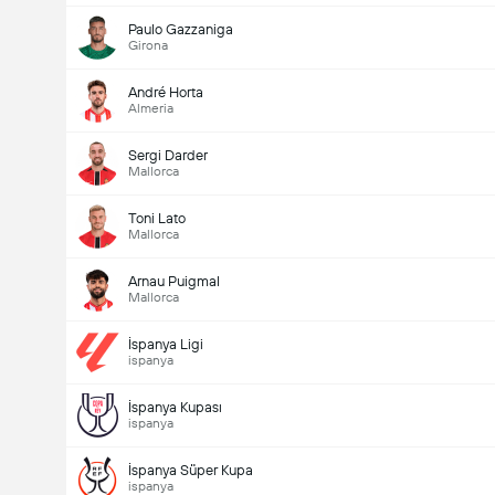
Paulo Gazzaniga
Girona
André Horta
Almeria
Sergi Darder
Mallorca
Toni Lato
Mallorca
Arnau Puigmal
Mallorca
İspanya Ligi
ispanya
İspanya Kupası
ispanya
İspanya Süper Kupa
ispanya