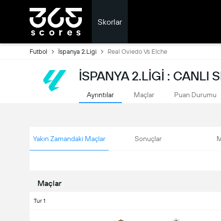
Skorlar
Futbol
İspanya 2.Ligi
Real Oviedo Vs Elche
İSPANYA 2.LIGI : CANLI
Ayrıntılar
Maçlar
Puan Durumu
Yakın Zamandaki Maçlar
Sonuçlar
M
Maçlar
Tur 1