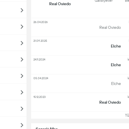
Galibiyetler
Be
Real Oviedo
26.04.2026
Real Oviedo
21.09.2025
Elche
24.11.2024
İ
Elche
05.04.2024
İ
Elche
15.12.2023
İ
Real Oviedo
Tüm