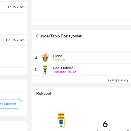
07.06.2026
Güncel Tablo Pozisyonları
06.06.2026
Elche
2
Yükselme
Real Oviedo
3
Promotion Play-off
İspanya 2.Ligi 
Rekabet
ti Oluştur
6