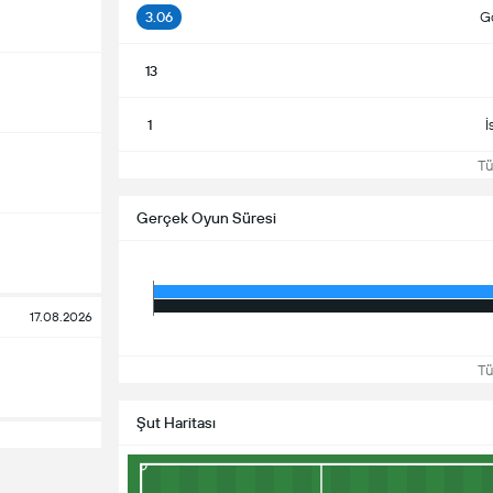
3.06
Go
13
1
İ
Tüm
Gerçek Oyun Süresi
17.08.2026
Tüm
Şut Haritası