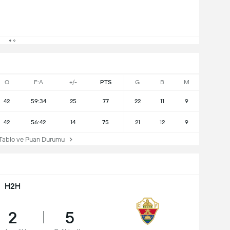
O
F:A
+/-
PTS
G
B
M
42
59:34
25
77
22
11
9
42
56:42
14
75
21
12
9
Tablo ve Puan Durumu
H2H
2
5