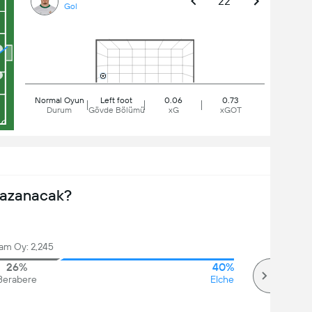
22'
Gol
Normal Oyun
Left foot
0.06
0.73
Durum
Gövde Bölümü
xG
xGOT
Kazanacak?
am Oy: 2,245
26%
40%
Berabere
Elche