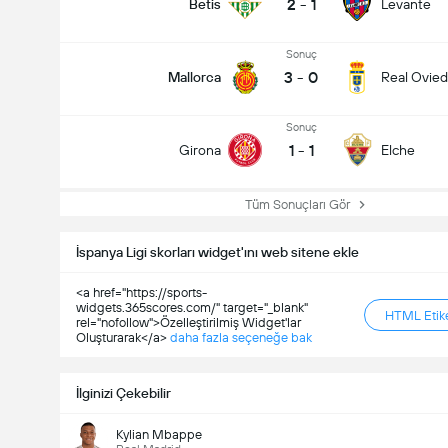
2
-
1
Betis
Levante
Sonuç
3
-
0
Mallorca
Real Ovie
Sonuç
1
-
1
Girona
Elche
Tüm Sonuçları Gör
İspanya Ligi skorları widget'ını web sitene ekle
<a href="https://sports-
widgets.365scores.com/" target="_blank"
HTML Etike
rel="nofollow">Özelleştirilmiş Widget'lar
Oluşturarak</a>
daha fazla seçeneğe bak
İlginizi Çekebilir
Kylian Mbappe