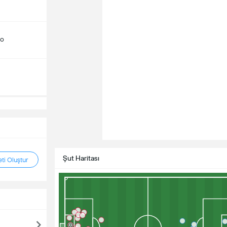
do
Şut Haritası
ti Oluştur