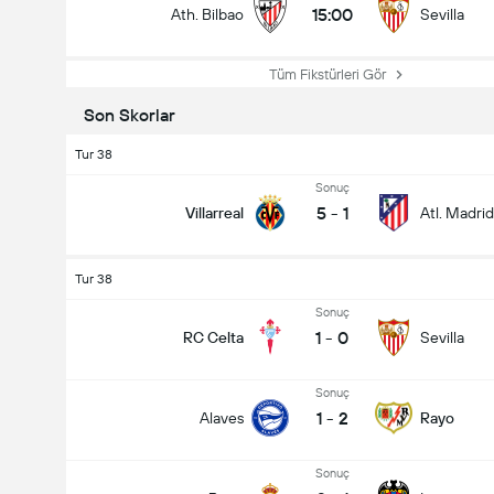
15:00
Ath. Bilbao
Sevilla
Tüm Fikstürleri Gör
Son Skorlar
Tur 38
Sonuç
5
-
1
Villarreal
Atl. Madrid
Tur 38
Sonuç
1
-
0
RC Celta
Sevilla
Sonuç
1
-
2
Alaves
Rayo
Sonuç