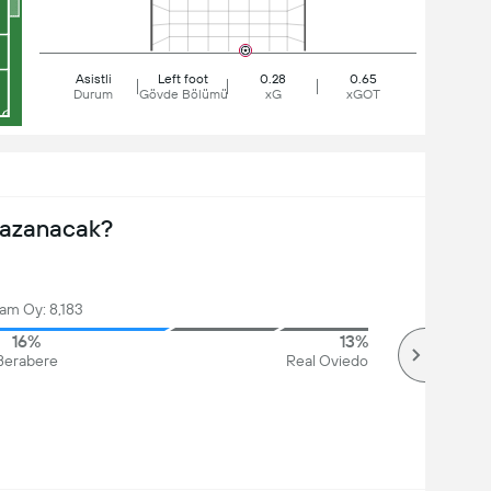
Asistli
Left foot
0.28
0.65
Durum
Gövde Bölümü
xG
xGOT
Kazanacak?
am Oy: 8,183
16%
13%
Berabere
Real Oviedo