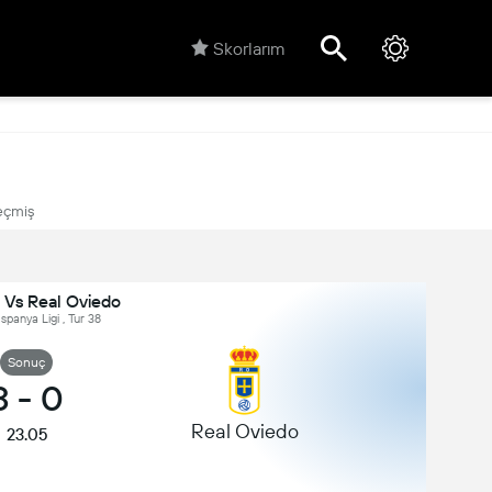
Skorlarım
çmiş
 Vs Real Oviedo
İspanya Ligi , Tur 38
Sonuç
3
-
0
Real Oviedo
23.05