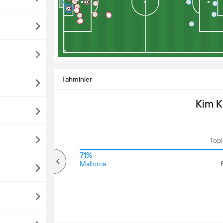
Tahminler
Kim 
Topl
62%
71%
Üzerinde
Mallorca