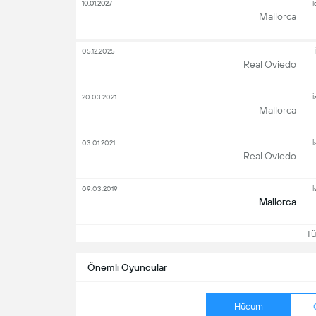
10.01.2027
İ
Mallorca
05.12.2025
Real Oviedo
20.03.2021
İ
Mallorca
03.01.2021
İ
Real Oviedo
09.03.2019
İ
Mallorca
Tüm
Önemli Oyuncular
Hücum