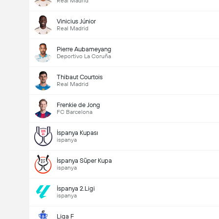
Real Madrid
Vinicius Júnior
Real Madrid
Pierre Aubameyang
Deportivo La Coruña
Thibaut Courtois
Real Madrid
Maçtaki Toplam Gol (2.5)
Frenkie de Jong
FC Barcelona
İspanya Kupası
Toplam Oy: 525
ispanya
İspanya Süper Kupa
ispanya
İspanya 2.Ligi
ispanya
Liga F