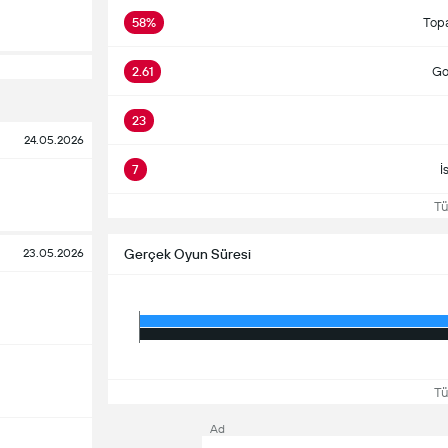
58%
Top
2.61
Gol
23
24.05.2026
7
İ
Tüm
23.05.2026
Gerçek Oyun Süresi
Tüm
Ad