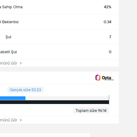
a Sahip Olma
42%
 Beklentisi
0.34
Şut
7
sabetli Şut
0
ünü Gör
Gerçek süre 53:23
Toplam süre 96:14
ünü Gör