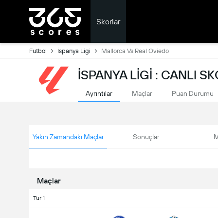
Skorlar
Futbol
İspanya Ligi
Mallorca Vs Real Oviedo
İSPANYA LIGI : CANLI S
Ayrıntılar
Maçlar
Puan Durumu
Yakın Zamandaki Maçlar
Sonuçlar
M
Maçlar
Tur 1