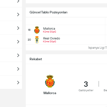
Güncel Tablo Pozisyonları
Mallorca
18
Küme Düştü
Real Oviedo
20
Küme Düştü
İspanya Ligi T
Rekabet
3
Galibiyetler
Be
Mallorca