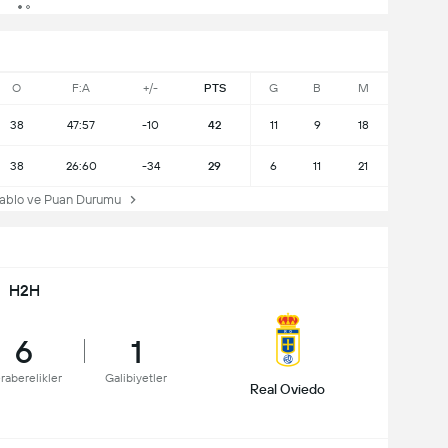
O
F:A
+/-
PTS
G
B
M
38
47:57
-10
42
11
9
18
38
26:60
-34
29
6
11
21
ablo ve Puan Durumu
H2H
6
1
raberelikler
Galibiyetler
Real Oviedo