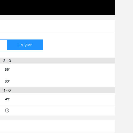
En İyiler
3 - 0
88'
83'
1 - 0
42'