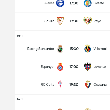
17:30
Alaves
Getafe
19:30
Sevilla
Rayo
Tur 1
15:00
Racing Santander
Villarreal
17:00
Espanyol
Levante
19:30
RC Celta
Osasuna
Tur 1