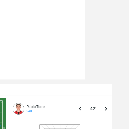
Pablo Torre
42'
Gol