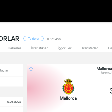
KORLAR
Takip et
101.40M
Haberler
İstatistikler
İçgörüler
Transferler
Ge
Mallorca
açlar
ispanya, 
Mallorca
15.08.2026