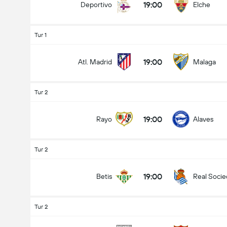
19:00
Deportivo
Elche
Tur 1
19:00
Atl. Madrid
Malaga
Tur 2
19:00
Rayo
Alaves
Tur 2
19:00
Betis
Real Soci
Tur 2