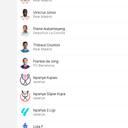
Real Madrid
Vinicius Júnior
Real Madrid
Pierre Aubameyang
Deportivo La Coruña
Thibaut Courtois
Real Madrid
Frenkie de Jong
FC Barcelona
İspanya Kupası
ispanya
İspanya Süper Kupa
ispanya
İspanya 2.Ligi
ispanya
Liga F