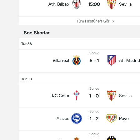
15:00
Ath. Bilbao
Sevilla
Tüm Fikstürleri Gör
Son Skorlar
Tur 38
Sonuç
5
-
1
Villarreal
Atl. Madrid
Tur 38
Sonuç
1
-
0
RC Celta
Sevilla
Sonuç
1
-
2
Alaves
Rayo
Sonuç