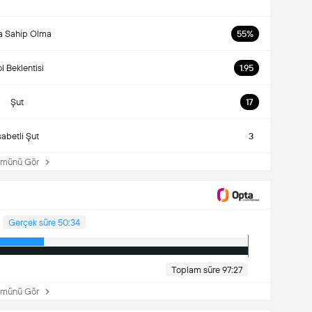
a Sahip Olma
55%
l Beklentisi
1.95
Şut
17
sabetli Şut
3
ünü Gör
Gerçek süre 50:34
Toplam süre 97:27
ünü Gör