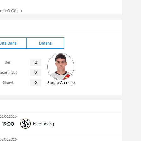
ünü Gör
Orta Saha
Defans
Şut
2
sabetli Şut
0
Ofsayt
0
Sergio Camello
08.08.2026
19:00
Elversberg
08.08.2026