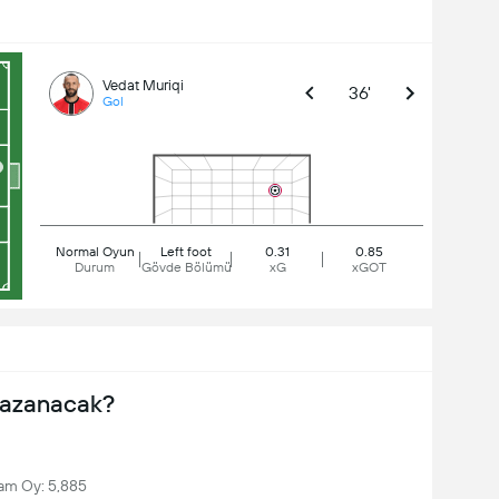
Vedat Muriqi
36'
Gol
Normal Oyun
Left foot
0.31
0.85
Durum
Gövde Bölümü
xG
xGOT
Kazanacak?
am Oy: 5,885