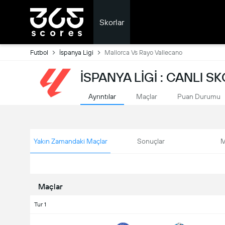
Skorlar
Futbol
İspanya Ligi
Mallorca Vs Rayo Vallecano
İSPANYA LIGI : CANLI S
Ayrıntılar
Maçlar
Puan Durumu
Yakın Zamandaki Maçlar
Sonuçlar
M
Maçlar
Tur 1