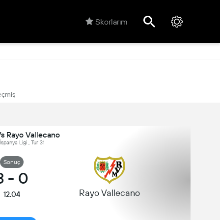
Skorlarım
çmiş
Vs Rayo Vallecano
İspanya Ligi , Tur 31
Sonuç
3
-
0
Rayo Vallecano
12.04