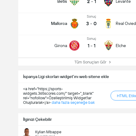
2
-
1
Betis
Levante
Sonuç
3
-
0
Mallorca
Real Ovie
Sonuç
1
-
1
Girona
Elche
Tüm Sonuçları Gör
İspanya Ligi skorları widget'ını web sitene ekle
<a href="https://sports-
widgets.365scores.com/" target="_blank"
HTML Etike
rel="nofollow">Özelleştirilmiş Widget'lar
Oluşturarak</a>
daha fazla seçeneğe bak
Maçtaki Toplam Gol (2.5)
İlginizi Çekebilir
Kylian Mbappe