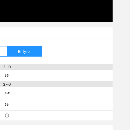
En İyiler
3 - 0
65'
2 - 0
40'
36'