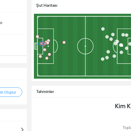
Şut Haritası
do
Tahminler
ti Oluştur
Kim 
Topl