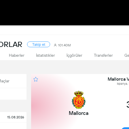
KORLAR
Takip et
101.40M
Haberler
İstatistikler
İçgörüler
Transferler
Ge
Mallorca 
açlar
ispanya, 
Mallorca
15.08.2026