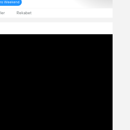
tro Weekend
ler
Rekabet