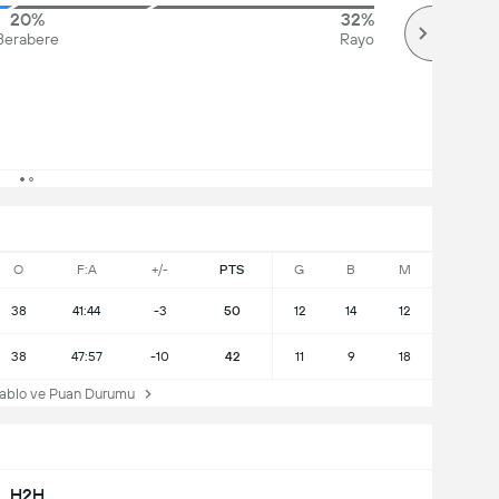
20%
32%
Berabere
Rayo
O
F:A
+/-
PTS
G
B
M
38
41:44
-3
50
12
14
12
38
47:57
-10
42
11
9
18
ablo ve Puan Durumu
H2H