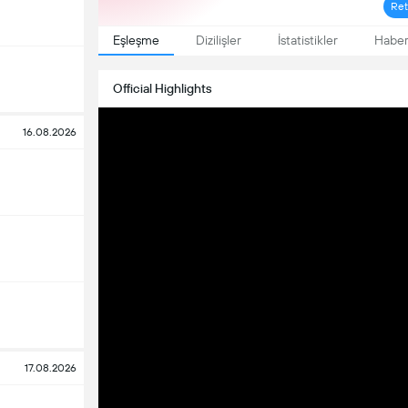
Re
Eşleşme
Dizilişler
İstatistikler
Haber
Official Highlights
16.08.2026
17.08.2026