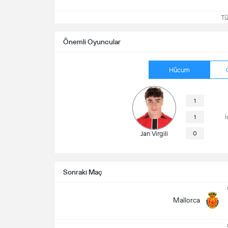
Tüm
Önemli Oyuncular
Hücum
1
1
İ
Jan Virgili
0
Sonraki Maç
Mallorca