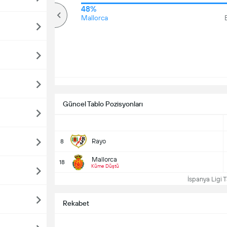
70%
48%
Üzerinde
Mallorca
Güncel Tablo Pozisyonları
Rayo
8
Mallorca
18
Küme Düştü
İspanya Ligi T
Rekabet