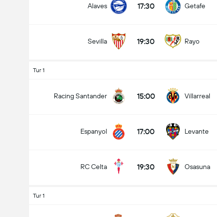
17:30
Alaves
Getafe
19:30
Sevilla
Rayo
Tur 1
15:00
Racing Santander
Villarreal
17:00
Espanyol
Levante
19:30
RC Celta
Osasuna
Tur 1