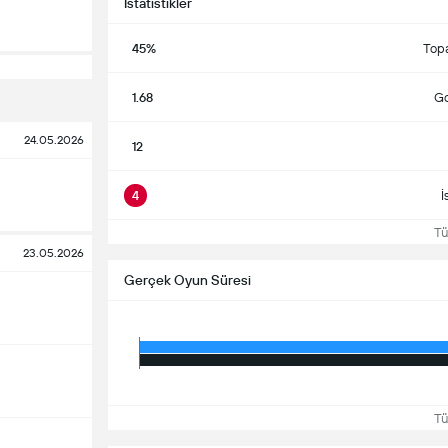
İstatistikler
45%
Top
1.68
Go
24.05.2026
12
4
İ
Tüm
23.05.2026
Gerçek Oyun Süresi
Tüm