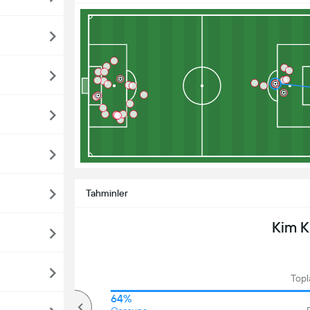
Tahminler
Kim 
Topl
63%
64%