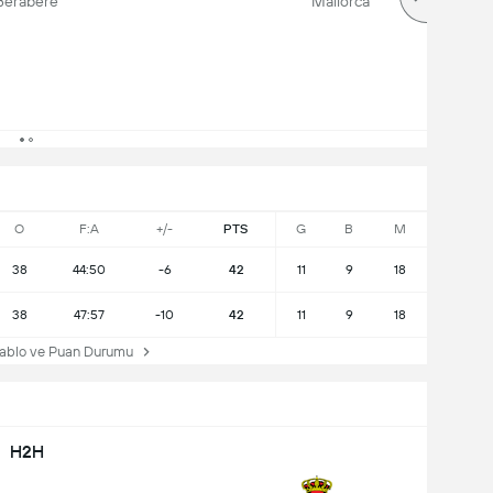
Berabere
Mallorca
O
F:A
+/-
PTS
G
B
M
38
44:50
-6
42
11
9
18
38
47:57
-10
42
11
9
18
ablo ve Puan Durumu
H2H