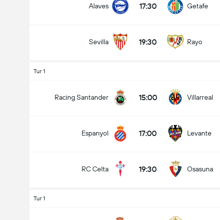
17:30
Alaves
Getafe
19:30
Sevilla
Rayo
Tur 1
15:00
Racing Santander
Villarreal
17:00
Espanyol
Levante
19:30
RC Celta
Osasuna
Tur 1