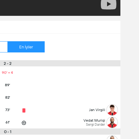
En İyiler
2 - 2
90' + 4
89'
82'
73'
Jan Virgili
Vedat Muriqi
61'
Sergi Darder
0 - 1