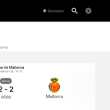
Skorlarım
çmiş
a Vs Mallorca
İspanya Ligi , Tur 27
Sonuç
2
-
2
Mallorca
07.03