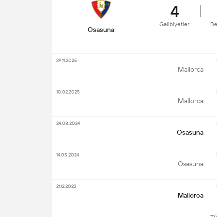
4
Galibiyetler
Be
Osasuna
29.11.2025
Mallorca
10.02.2025
Mallorca
24.08.2024
Osasuna
14.05.2024
Osasuna
21.12.2023
Mallorca