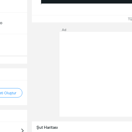
Tüm
do
Ad
ti Oluştur
Şut Haritası