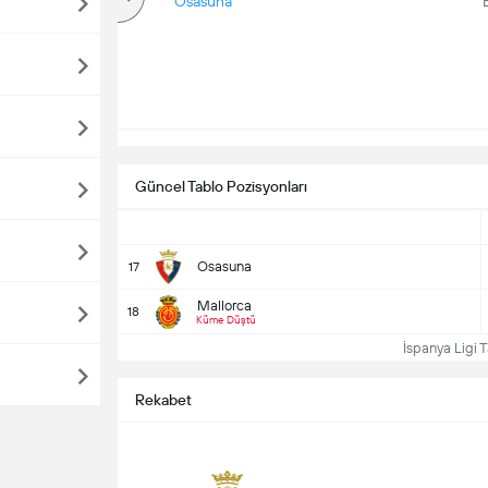
Üzerinde
Osasuna
Güncel Tablo Pozisyonları
Osasuna
17
Mallorca
18
Küme Düştü
İspanya Ligi T
Rekabet