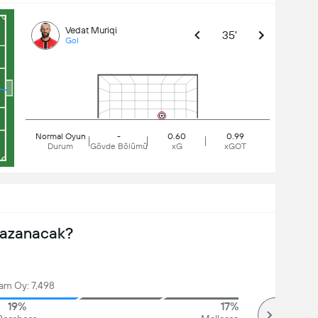
Vedat Muriqi
35'
Gol
Normal Oyun
-
0.60
0.99
Durum
Gövde Bölümü
xG
xGOT
Kazanacak?
am Oy: 7,498
19%
17%