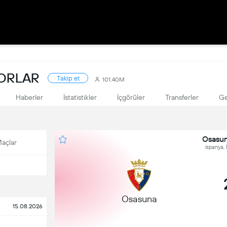
KORLAR
Takip et
101.40M
Haberler
İstatistikler
İçgörüler
Transferler
Ge
Osasun
açlar
ispanya, 
Osasuna
15.08.2026