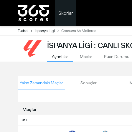
Skorlar
Futbol
İspanya Ligi
Osasuna Vs Mallorca
İSPANYA LIGI : CANLI S
Ayrıntılar
Maçlar
Puan Durumu
Yakın Zamandaki Maçlar
Sonuçlar
M
Maçlar
Tur 1