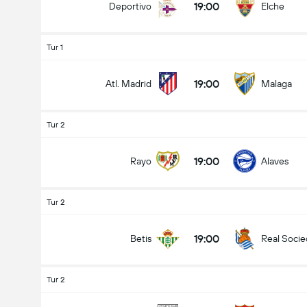
19:00
Deportivo
Elche
Tur 1
19:00
Atl. Madrid
Malaga
Tur 2
19:00
Rayo
Alaves
Tur 2
19:00
Betis
Real Soci
Tur 2