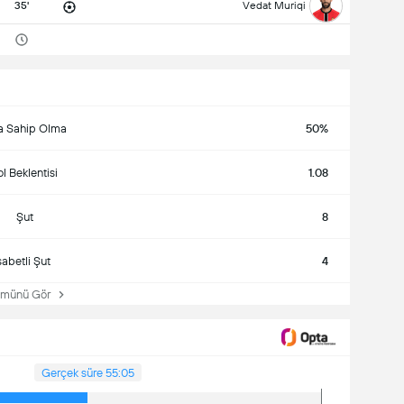
35'
Vedat Muriqi
a Sahip Olma
50%
l Beklentisi
1.08
Şut
8
sabetli Şut
4
ünü Gör
Gerçek süre 55:05