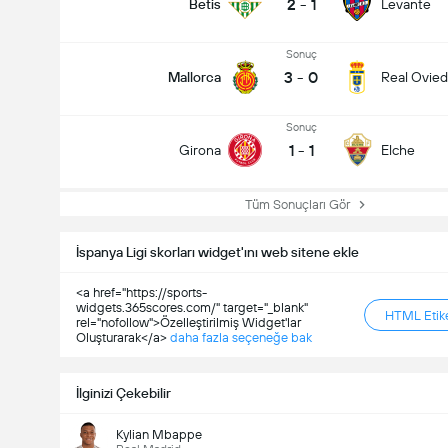
2
-
1
Betis
Levante
Sonuç
3
-
0
Mallorca
Real Ovie
Sonuç
1
-
1
Girona
Elche
Tüm Sonuçları Gör
İspanya Ligi skorları widget'ını web sitene ekle
<a href="https://sports-
widgets.365scores.com/" target="_blank"
HTML Etike
rel="nofollow">Özelleştirilmiş Widget'lar
Oluşturarak</a>
daha fazla seçeneğe bak
İlginizi Çekebilir
Kylian Mbappe