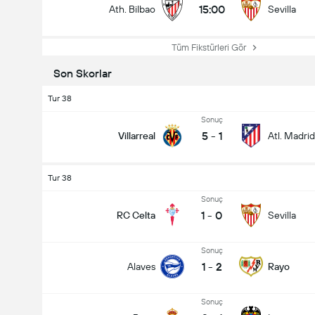
15:00
Ath. Bilbao
Sevilla
Tüm Fikstürleri Gör
Son Skorlar
Tur 38
Sonuç
5
-
1
Villarreal
Atl. Madrid
Tur 38
Sonuç
1
-
0
RC Celta
Sevilla
Sonuç
1
-
2
Alaves
Rayo
Sonuç