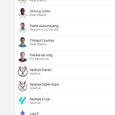
Real Madrid
Vinicius Júnior
Real Madrid
Pierre Aubameyang
Deportivo La Coruña
Thibaut Courtois
Real Madrid
Frenkie de Jong
FC Barcelona
İspanya Kupası
ispanya
Maçtaki Toplam Gol (2.5)
İspanya Süper Kupa
ispanya
İspanya 2.Ligi
ispanya
Toplam Oy: 643
Liga F