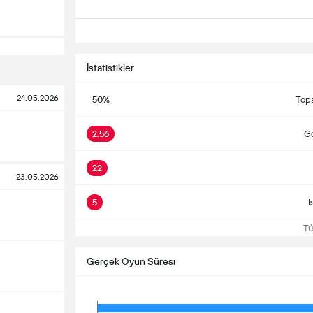
İstatistikler
24.05.2026
50%
Top
2.56
Go
22
23.05.2026
5
İ
Tüm
Gerçek Oyun Süresi