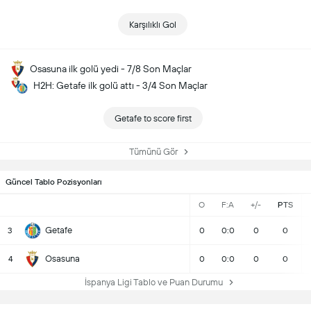
Karşılıklı Gol
Osasuna ilk golü yedi - 7/8 Son Maçlar
H2H: Getafe ilk golü attı - 3/4 Son Maçlar
Getafe to score first
Tümünü Gör
Güncel Tablo Pozisyonları
O
F:A
+/-
PTS
Getafe
3
0
0:0
0
0
Osasuna
4
0
0:0
0
0
İspanya Ligi Tablo ve Puan Durumu