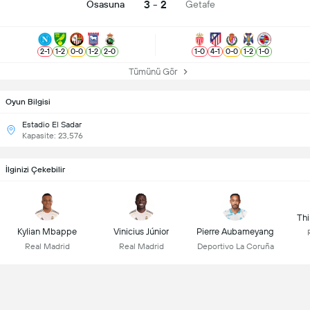
3 - 2
Osasuna
Getafe
2
-
1
1
-
2
0
-
0
1
-
2
2
-
0
1
-
0
4
-
1
0
-
0
1
-
2
1
-
0
Tümünü Gör
Oyun Bilgisi
Estadio El Sadar
Kapasite: 23,576
İlginizi Çekebilir
Thi
Kylian Mbappe
Vinicius Júnior
Pierre Aubameyang
Real Madrid
Real Madrid
Deportivo La Coruña