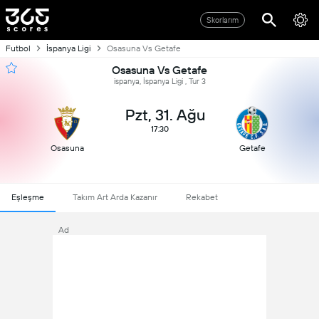
Skorlarım
Futbol
İspanya Ligi
Osasuna Vs Getafe
Osasuna Vs Getafe
ispanya, İspanya Ligi , Tur 3
Pzt, 31. Ağu
17:30
Osasuna
Getafe
Eşleşme
Takım Art Arda Kazanır
Rekabet
Ad