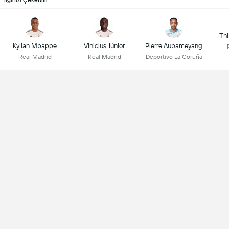
İlginizi Çekebilir
Thi
Kylian Mbappe
Vinicius Júnior
Pierre Aubameyang
Real Madrid
Real Madrid
Deportivo La Coruña