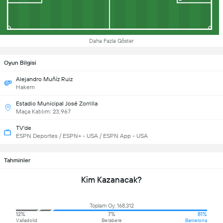
Daha Fazla Göster
Oyun Bilgisi
Alejandro Muñíz Ruiz
Hakem
Estadio Municipal José Zorrilla
Maça Katılım: 23,967
TV'de
ESPN Deportes / ESPN+ - USA / ESPN App - USA
Tahminler
Kim Kazanacak?
Toplam Oy: 168,312
12%
7%
81%
Valladolid
Berabere
Barcelona