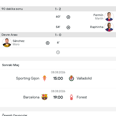
1 - 2
90 dakika sonu
Fermín
60'
Martín
54'
Raphinha
1 - 0
Devre Arası
Sánchez
6'
Moro
Sonraki Maç
08.08.2026
15:00
Sporting Gijon
Valladolid
08.08.2026
19:00
Barcelona
Forest
Önemli Oyuncular