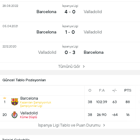
28.08.2022
İspanya Ligi
4 - 0
Barcelona
Valladolid
05.04.2021
İspanya Ligi
1 - 0
Barcelona
Valladolid
22.12.2020
İspanya Ligi
0 - 3
Valladolid
Barcelona
Tümünü Gör
Güncel Tablo Pozisyonları
O
F:A
+/-
PTS
Barcelona
1
38
102:39
63
88
Kazanılan Şampiyonluk
Şampiyonlar Ligi
Valladolid
20
38
26:90
-64
16
Küme Düştü
İspanya Ligi Tablo ve Puan Durumu