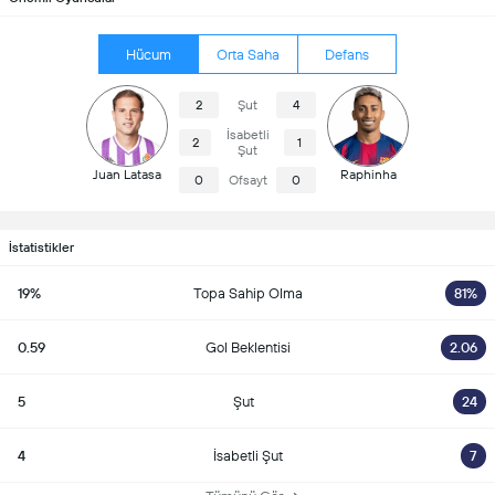
Hücum
Orta Saha
Defans
2
Şut
4
İsabetli
2
1
Şut
Juan Latasa
Raphinha
0
Ofsayt
0
İstatistikler
19%
Topa Sahip Olma
81%
0.59
Gol Beklentisi
2.06
5
Şut
24
4
İsabetli Şut
7