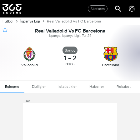
Skorlarım
Futbol
İspanya Ligi
Real Valladolid Vs FC Barcelona
Real Valladolid Vs FC Barcelona
ispanya, İspanya Ligi , Tur 34
Sonuç
1
-
2
03.05
Valladolid
Barcelona
Eşleşme
Dizilişler
İstatistikler
Haberler
Rekabet
Ad