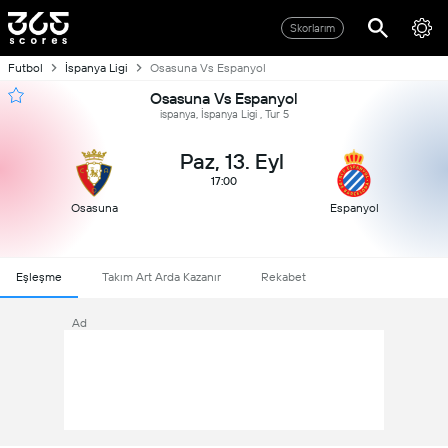
Skorlarım
Futbol
İspanya Ligi
Osasuna Vs Espanyol
Osasuna Vs Espanyol
ispanya, İspanya Ligi , Tur 5
Paz, 13. Eyl
17:00
Osasuna
Espanyol
Eşleşme
Takım Art Arda Kazanır
Rekabet
Ad