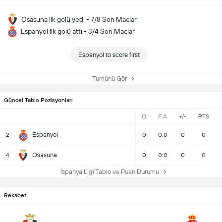
Osasuna ilk golü yedi - 7/8 Son Maçlar
Espanyol ilk golü attı - 3/4 Son Maçlar
Espanyol to score first
Tümünü Gör
Güncel Tablo Pozisyonları
O
F:A
+/-
PTS
Espanyol
2
0
0:0
0
0
Osasuna
4
0
0:0
0
0
İspanya Ligi Tablo ve Puan Durumu
Rekabet