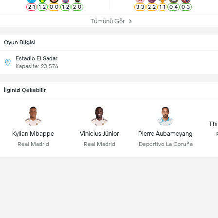
2
-
1
1
-
2
0
-
0
1
-
2
2
-
0
3
-
3
2
-
2
1
-
1
0
-
4
0
-
3
Tümünü Gör
Oyun Bilgisi
Estadio El Sadar
Kapasite: 23,576
İlginizi Çekebilir
Thi
Kylian Mbappe
Vinicius Júnior
Pierre Aubameyang
Real Madrid
Real Madrid
Deportivo La Coruña