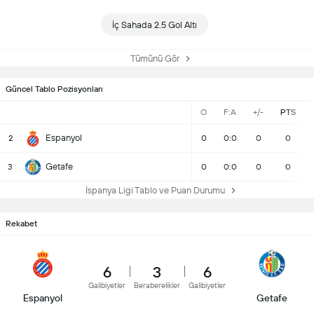
İç Sahada 2.5 Gol Altı
Tümünü Gör
Güncel Tablo Pozisyonları
O
F:A
+/-
PTS
Espanyol
2
0
0:0
0
0
Getafe
3
0
0:0
0
0
İspanya Ligi Tablo ve Puan Durumu
Rekabet
6
3
6
Galibiyetler
Beraberelikler
Galibiyetler
Espanyol
Getafe