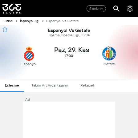
Skorlarım
Futbol
İspanya Ligi
Espanyol Vs Getafe
Espanyol Vs Getafe
ispanya, İspanya Ligi , Tur 14
Paz, 29. Kas
17:00
Espanyol
Getafe
Eşleşme
Takım Art Arda Kazanır
Rekabet
Ad