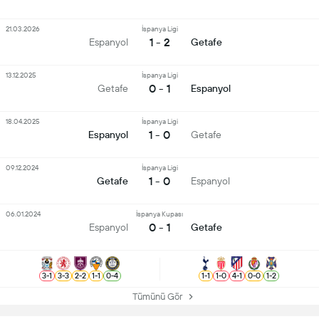
21.03.2026
İspanya Ligi
1 - 2
Espanyol
Getafe
13.12.2025
İspanya Ligi
0 - 1
Getafe
Espanyol
18.04.2025
İspanya Ligi
1 - 0
Espanyol
Getafe
09.12.2024
İspanya Ligi
1 - 0
Getafe
Espanyol
06.01.2024
İspanya Kupası
0 - 1
Espanyol
Getafe
3
-
1
3
-
3
2
-
2
1
-
1
0
-
4
1
-
1
1
-
0
4
-
1
0
-
0
1
-
2
Tümünü Gör