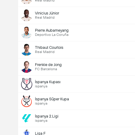
Real Madrid
Vinicius Júnior
Real Madrid
Pierre Aubameyang
Deportivo La Coruña
Thibaut Courtois
Real Madrid
Frenkie de Jong
FC Barcelona
İspanya Kupası
ispanya
İspanya Süper Kupa
ispanya
İspanya 2.Ligi
ispanya
Liga F