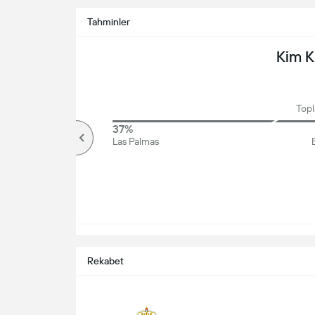
Tahminler
Kim 
Topl
68%
37%
Üzerinde
Las Palmas
Rekabet