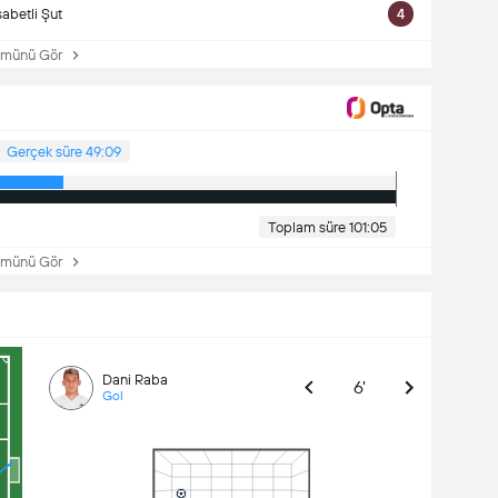
sabetli Şut
4
ünü Gör
Gerçek süre 49:09
Toplam süre 101:05
ünü Gör
Dani Raba
6'
Gol