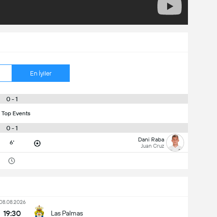
En İyiler
0 - 1
 Top Events
0 - 1
Dani Raba
6'
Juan Cruz
08.08.2026
19:30
Las Palmas