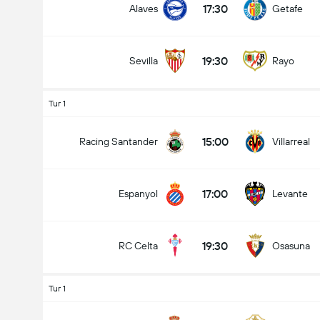
17:30
Alaves
Getafe
19:30
Sevilla
Rayo
Tur 1
15:00
Racing Santander
Villarreal
17:00
Espanyol
Levante
19:30
RC Celta
Osasuna
Tur 1