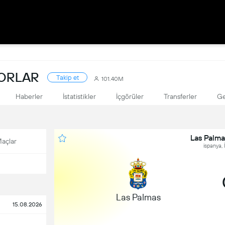
KORLAR
Takip et
101.40M
Haberler
İstatistikler
İçgörüler
Transferler
Ge
Las Palm
açlar
ispanya, 
Las Palmas
15.08.2026