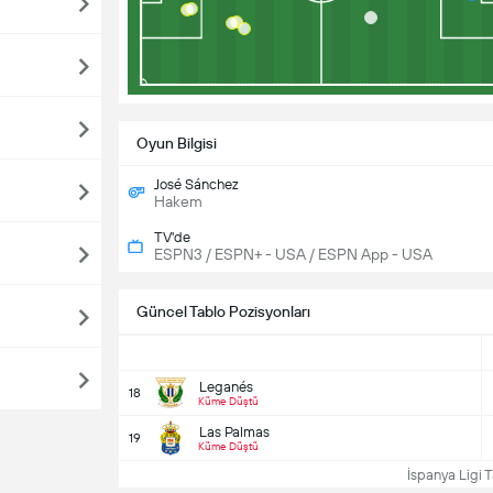
Oyun Bilgisi
José Sánchez
Hakem
TV'de
ESPN3 / ESPN+ - USA / ESPN App - USA
Güncel Tablo Pozisyonları
Leganés
18
Küme Düştü
Las Palmas
19
Küme Düştü
İspanya Ligi T