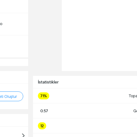
do
İstatistikler
71%
Topa
ti Oluştur
0.57
Go
12