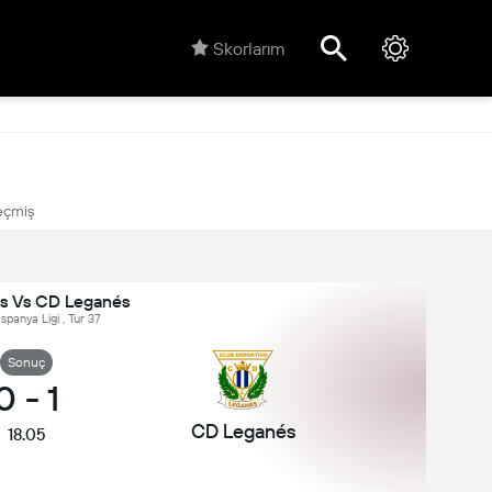
Skorlarım
çmiş
as Vs CD Leganés
İspanya Ligi , Tur 37
Sonuç
0
-
1
CD Leganés
18.05