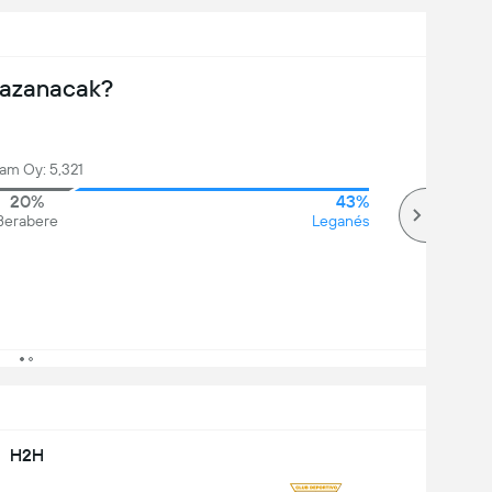
Kazanacak?
am Oy: 5,321
20%
43%
Berabere
Leganés
H2H