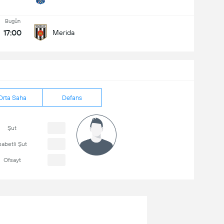
Bugün
17:00
Merida
Orta Saha
Defans
Şut
sabetli Şut
Ofsayt