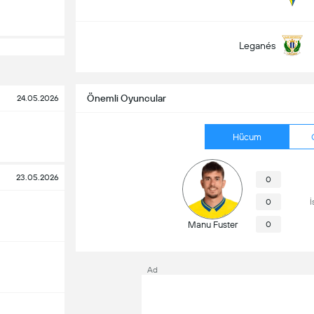
Leganés
Önemli Oyuncular
24.05.2026
Hücum
23.05.2026
0
0
İ
Manu Fuster
0
Ad