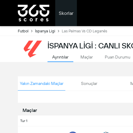
Skorlar
Futbol
İspanya Ligi
Las Palmas Vs CD Leganés
İSPANYA LIGI : CANLI S
Ayrıntılar
Maçlar
Puan Durumu
Yakın Zamandaki Maçlar
Sonuçlar
M
Maçlar
Tur 1