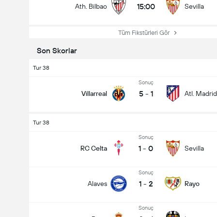
15:00
Ath. Bilbao
Sevilla
Tüm Fikstürleri Gör
Son Skorlar
Tur 38
Sonuç
5
-
1
Villarreal
Atl. Madrid
Tur 38
Sonuç
1
-
0
RC Celta
Sevilla
Sonuç
1
-
2
Alaves
Rayo
Sonuç