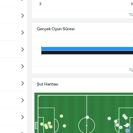
3
İ
Tüm
Gerçek Oyun Süresi
Tüm
Şut Haritası