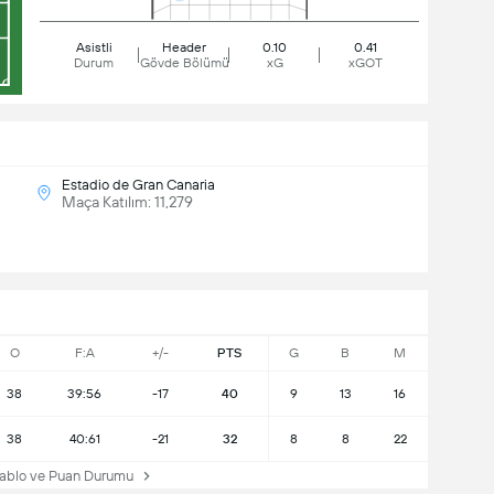
Asistli
Header
0.10
0.41
Durum
Gövde Bölümü
xG
xGOT
Estadio de Gran Canaria
Maça Katılım: 11,279
O
F:A
+/-
PTS
G
B
M
38
39:56
-17
40
9
13
16
38
40:61
-21
32
8
8
22
ablo ve Puan Durumu