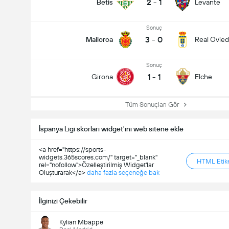
2
-
1
Betis
Levante
Sonuç
3
-
0
Mallorca
Real Ovie
Sonuç
1
-
1
Girona
Elche
Tüm Sonuçları Gör
İspanya Ligi skorları widget'ını web sitene ekle
<a href="https://sports-
widgets.365scores.com/" target="_blank"
HTML Etike
rel="nofollow">Özelleştirilmiş Widget'lar
Oluşturarak</a>
daha fazla seçeneğe bak
İlginizi Çekebilir
Kylian Mbappe