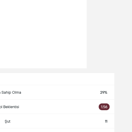
 Sahip Olma
29%
l Beklentisi
1.56
Şut
11