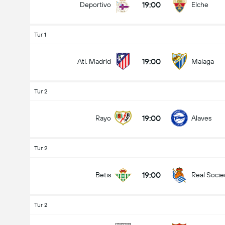
19:00
Deportivo
Elche
Tur 1
19:00
Atl. Madrid
Malaga
Tur 2
19:00
Rayo
Alaves
Tur 2
19:00
Betis
Real Soci
Tur 2