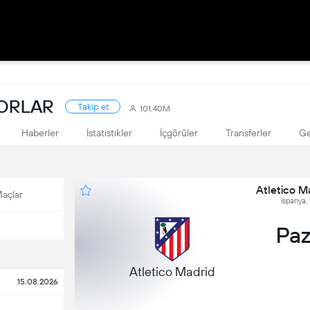
KORLAR
Takip et
101.40M
Haberler
İstatistikler
İçgörüler
Transferler
Ge
Atletico Ma
açlar
ispanya, 
Paz
Atletico Madrid
15.08.2026