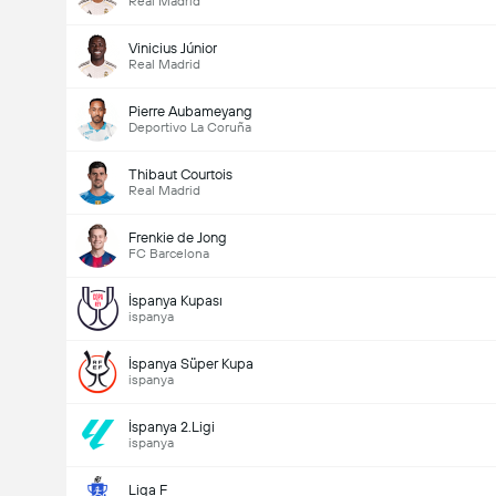
Real Madrid
Vinicius Júnior
Real Madrid
Pierre Aubameyang
Deportivo La Coruña
Thibaut Courtois
Real Madrid
Frenkie de Jong
FC Barcelona
İspanya Kupası
ispanya
İspanya Süper Kupa
ispanya
İspanya 2.Ligi
ispanya
Liga F