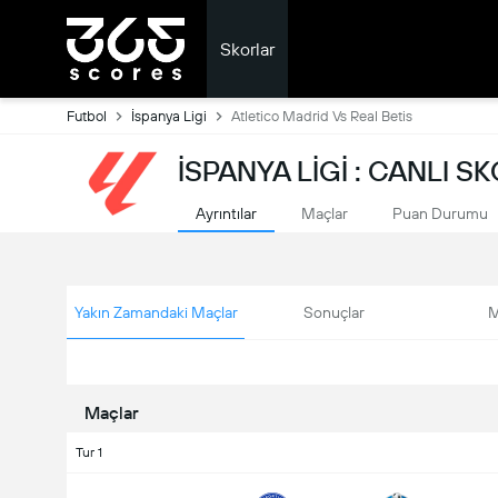
Skorlar
Futbol
İspanya Ligi
Atletico Madrid Vs Real Betis
İSPANYA LIGI : CANLI S
Ayrıntılar
Maçlar
Puan Durumu
Yakın Zamandaki Maçlar
Sonuçlar
M
Maçlar
Tur 1