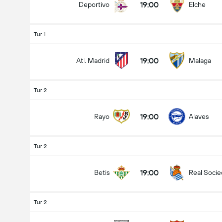
19:00
Deportivo
Elche
Tur 1
19:00
Atl. Madrid
Malaga
Tur 2
19:00
Rayo
Alaves
Tur 2
19:00
Betis
Real Soci
Tur 2