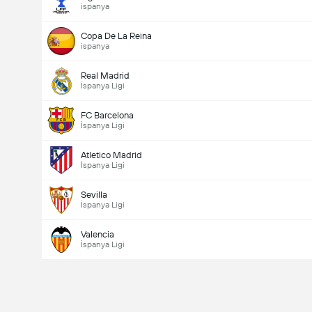
ispanya
Copa De La Reina
ispanya
Real Madrid
İspanya Ligi
FC Barcelona
İspanya Ligi
Atletico Madrid
İspanya Ligi
Sevilla
İspanya Ligi
Valencia
İspanya Ligi