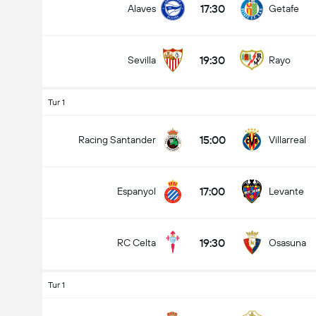
17:30
Alaves
Getafe
19:30
Sevilla
Rayo
Maçtaki Toplam Gol (2.5)
Tur 1
15:00
Racing Santander
Villarreal
Altında
Üzerinde
17:00
Espanyol
Levante
19:30
RC Celta
Osasuna
Tur 1