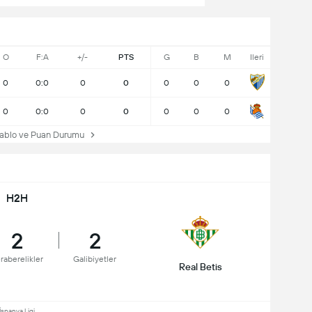
O
F:A
+/-
PTS
G
B
M
Ileri
0
0:0
0
0
0
0
0
0
0:0
0
0
0
0
0
ablo ve Puan Durumu
H2H
2
2
raberelikler
Galibiyetler
Real Betis
İspanya Ligi