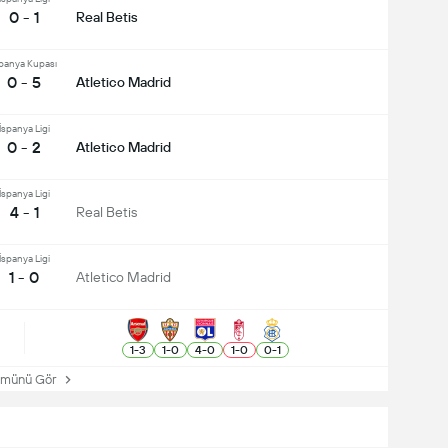
0 - 1
Real Betis
spanya Kupası
0 - 5
Atletico Madrid
İspanya Ligi
0 - 2
Atletico Madrid
İspanya Ligi
4 - 1
Real Betis
İspanya Ligi
1 - 0
Atletico Madrid
1
-
3
1
-
0
4
-
0
1
-
0
0
-
1
ünü Gör