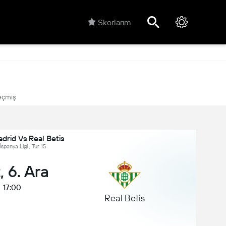
Skorlarım
çmiş
drid Vs Real Betis
İspanya Ligi , Tur 15
, 6. Ara
17:00
Real Betis