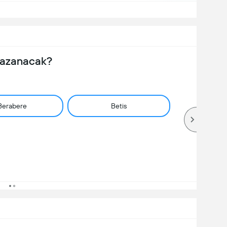
Kazanacak?
Berabere
Betis