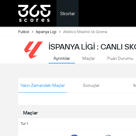
Skorlar
Futbol
İspanya Ligi
Atletico Madrid Vs Girona
İSPANYA LIGI : CANLI S
Ayrıntılar
Maçlar
Puan Durumu
Yakın Zamandaki Maçlar
Sonuçlar
M
Maçlar
Tur 1