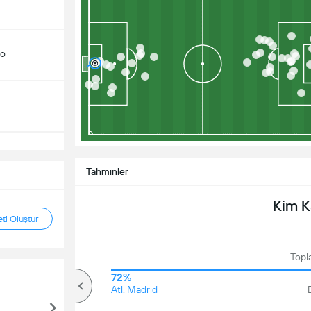
do
Tahminler
Kim 
ti Oluştur
Topl
70%
72%
Üzerinde
Atl. Madrid