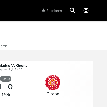
Skorlarım
çmiş
Madrid Vs Girona
İspanya Ligi , Tur 37
Sonuç
1
-
0
Girona
17.05