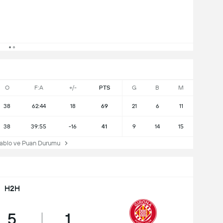
O
F:A
+/-
PTS
G
B
M
38
62:44
18
69
21
6
11
38
39:55
-16
41
9
14
15
ablo ve Puan Durumu
H2H
5
1