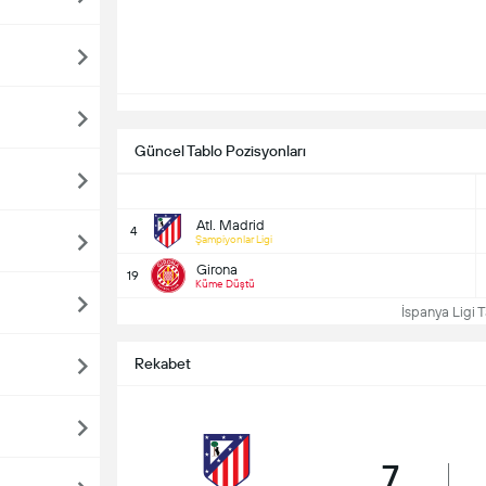
Güncel Tablo Pozisyonları
Atl. Madrid
4
Şampiyonlar Ligi
Girona
19
Küme Düştü
İspanya Ligi T
Rekabet
7