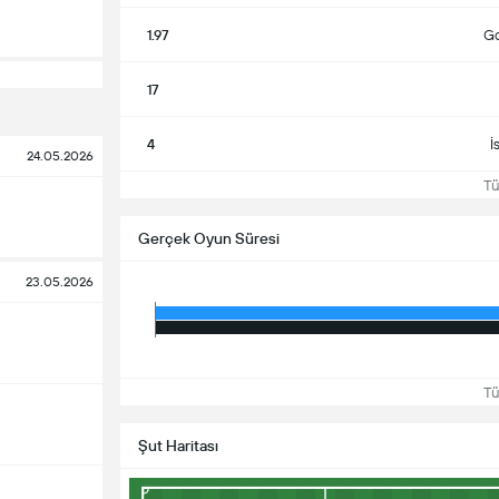
1.97
Go
17
4
İ
24.05.2026
Tüm
Gerçek Oyun Süresi
23.05.2026
Tüm
Şut Haritası