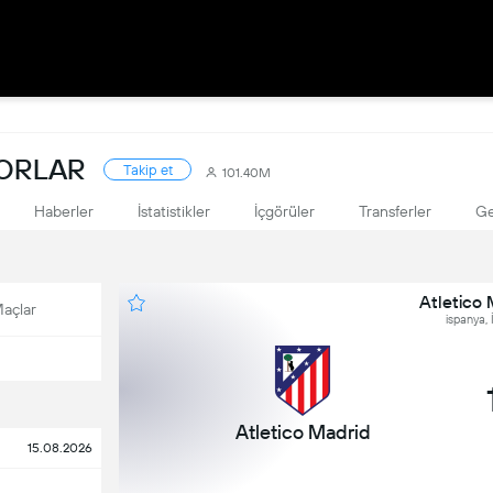
KORLAR
Takip et
101.40M
Haberler
İstatistikler
İçgörüler
Transferler
Ge
Atletico 
açlar
ispanya, 
Atletico Madrid
15.08.2026