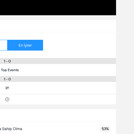
En İyiler
1 - 0
 Top Events
1 - 0
21'
a Sahip Olma
53%