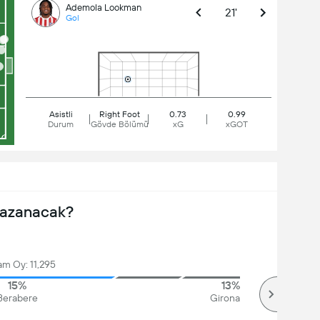
Ademola Lookman
21'
Gol
Asistli
Right Foot
0.73
0.99
Durum
Gövde Bölümü
xG
xGOT
Kazanacak?
am Oy: 11,295
15%
13%
Berabere
Girona