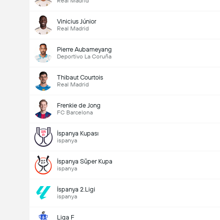
Real Madrid
Vinicius Júnior
Real Madrid
Pierre Aubameyang
Deportivo La Coruña
Thibaut Courtois
Real Madrid
Frenkie de Jong
FC Barcelona
İspanya Kupası
ispanya
İspanya Süper Kupa
ispanya
İspanya 2.Ligi
ispanya
Liga F