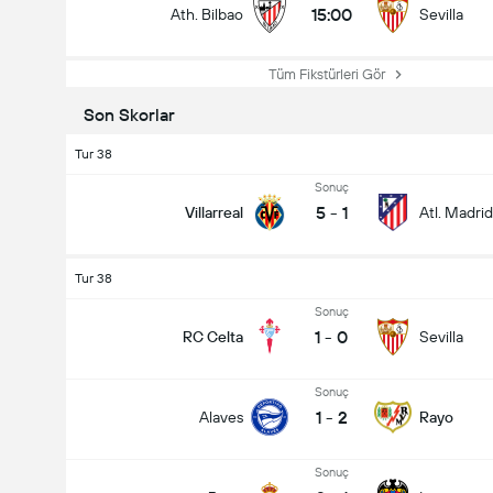
15:00
Ath. Bilbao
Sevilla
Tüm Fikstürleri Gör
Son Skorlar
Tur 38
Sonuç
5
-
1
Villarreal
Atl. Madrid
Tur 38
Sonuç
1
-
0
RC Celta
Sevilla
Sonuç
1
-
2
Alaves
Rayo
Sonuç