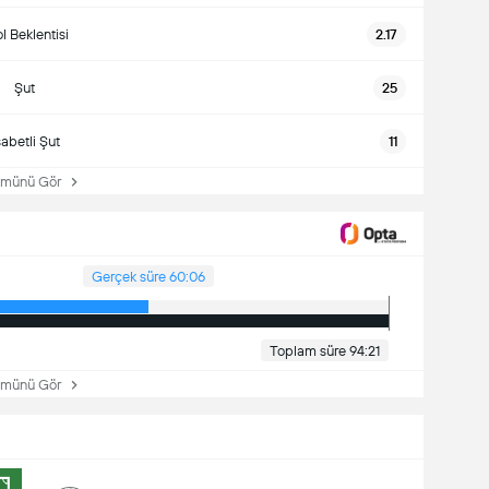
l Beklentisi
2.17
Şut
25
sabetli Şut
11
ünü Gör
Gerçek süre 60:06
Toplam süre 94:21
ünü Gör