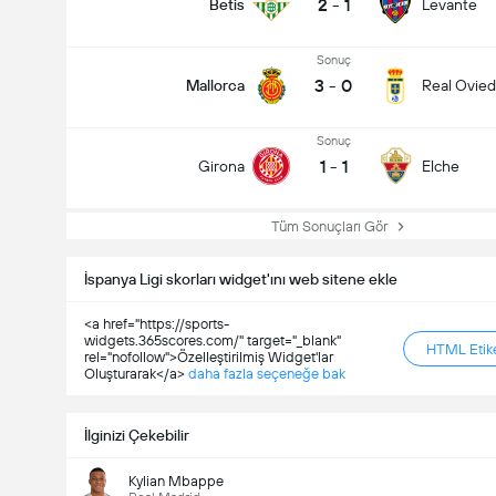
2
-
1
Betis
Levante
Sonuç
3
-
0
Mallorca
Real Ovie
Sonuç
1
-
1
Girona
Elche
Tüm Sonuçları Gör
İspanya Ligi skorları widget'ını web sitene ekle
Maçtaki Toplam Gol (2.5)
<a href="https://sports-
widgets.365scores.com/" target="_blank"
HTML Etike
rel="nofollow">Özelleştirilmiş Widget'lar
Oluşturarak</a>
daha fazla seçeneğe bak
Toplam Oy: 823
İlginizi Çekebilir
Kylian Mbappe