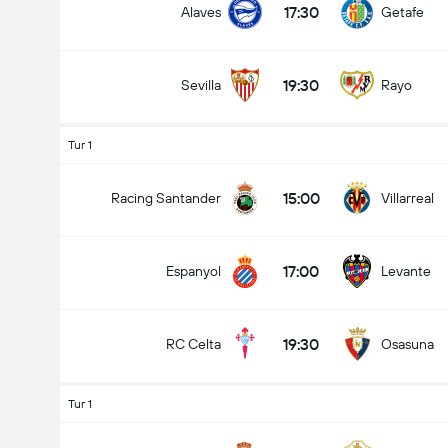
17:30
Alaves
Getafe
19:30
Sevilla
Rayo
Tur 1
15:00
Racing Santander
Villarreal
17:00
Espanyol
Levante
19:30
RC Celta
Osasuna
Tur 1