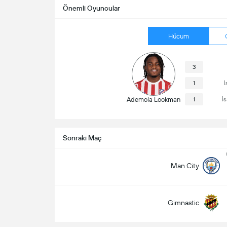
Önemli Oyuncular
Hücum
3
1
İ
Ademola Lookman
1
İ
Sonraki Maç
Man City
Gimnastic