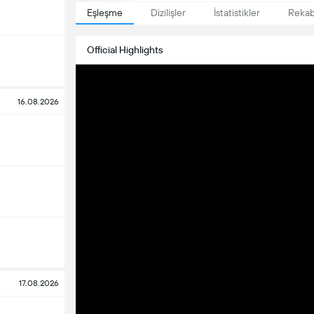
Eşleşme
Dizilişler
İstatistikler
Reka
Official Highlights
16.08.2026
17.08.2026