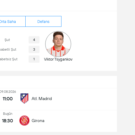
Orta Saha
Defans
Şut
4
sabetli Şut
3
sabetsiz Şut
1
Viktor Tsygankov
09.08.2026
11:00
Atl. Madrid
Bugün
18:30
Girona