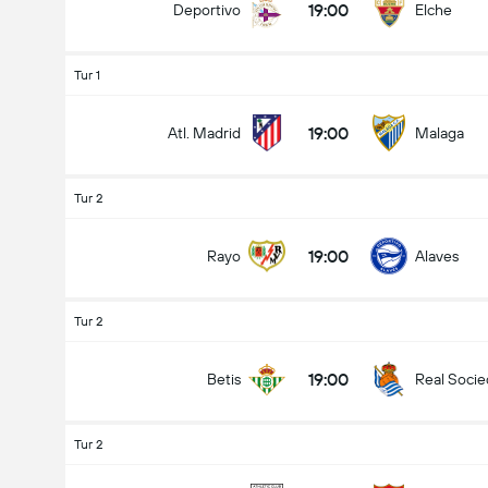
19:00
Deportivo
Elche
Tur 1
19:00
Atl. Madrid
Malaga
Tur 2
19:00
Rayo
Alaves
Tur 2
19:00
Betis
Real Soci
Tur 2