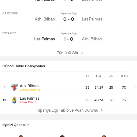
09.02.2018
İspanya Ligi
0 - 0
Ath. Bilbao
Las Palmas
17.09.2017
İspanya Ligi
1 - 0
Las Palmas
Ath. Bilbao
Tümünü Gör
Güncel Tablo Pozisyonları
O
F:A
+/-
PTS
Ath. Bilbao
4
38
54:29
25
70
1
Şampiyonlar Ligi
Las Palmas
19
38
40:61
-21
32
Küme Düştü
İspanya Ligi Tablo ve Puan Durumu
İlginizi Çekebilir