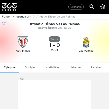
Skorlarım
Futbol
İspanya Ligi
Athletic Bilbao Vs Las Palmas
Athletic Bilbao Vs Las Palmas
ispanya, İspanya Ligi , Tur 33
Sonuç
1
-
0
23.04
Ath. Bilbao
Las Palmas
Eşleşme
Dizilişler
İstatistikler
Haberler
Rekabet
Ad