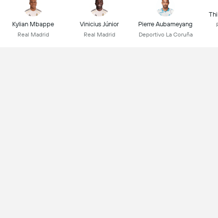
Thi
Kylian Mbappe
Vinicius Júnior
Pierre Aubameyang
Real Madrid
Real Madrid
Deportivo La Coruña