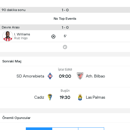
1 - 0
90 dakika sonu
No Top Events
1 - 0
Devre Arası
I. Williams
5'
Ruiz Inigo
Sonraki Maç
İptal Edildi
09:00
SD Amorebieta
Ath. Bilbao
Bugün
19:30
Cadiz
Las Palmas
Önemli Oyuncular