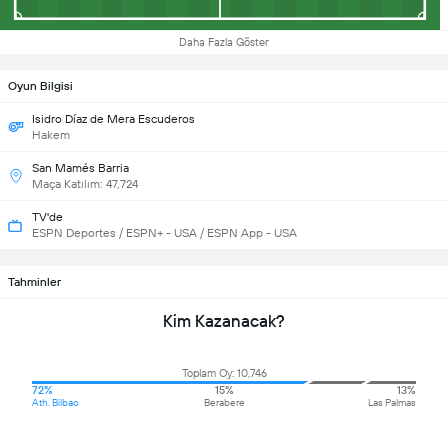
Daha Fazla Göster
Oyun Bilgisi
Isidro Díaz de Mera Escuderos
Hakem
San Mamés Barria
Maça Katılım: 47,724
TV'de
ESPN Deportes / ESPN+ - USA / ESPN App - USA
Tahminler
Kim Kazanacak?
Toplam Oy: 10,746
72%
15%
13%
Ath. Bilbao
Berabere
Las Palmas