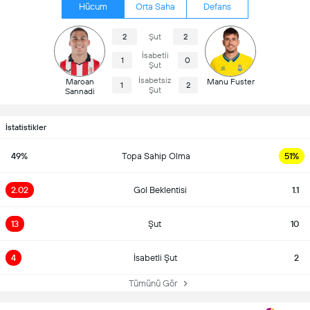
Hücum
Orta Saha
Defans
2
Şut
2
İsabetli
1
0
Şut
İsabetsiz
Maroan
Manu Fuster
1
2
Şut
Sannadi
İstatistikler
49%
Topa Sahip Olma
51%
2.02
Gol Beklentisi
1.1
13
Şut
10
4
İsabetli Şut
2
Tümünü Gör