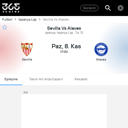
Skorlarım
Futbol
İspanya Ligi
Sevilla Vs Alaves
Sevilla Vs Alaves
ispanya, İspanya Ligi , Tur 12
Paz, 8. Kas
17:00
Sevilla
Alaves
Eşleşme
Takım Art Arda Kazanır
Rekabet
Ad