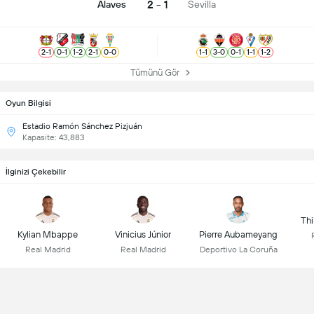
2 - 1
Alaves
Sevilla
2
-
1
0
-
1
1
-
2
2
-
1
0
-
0
1
-
1
3
-
0
0
-
1
1
-
1
1
-
2
Tümünü Gör
Oyun Bilgisi
Estadio Ramón Sánchez Pizjuán
Kapasite: 43,883
İlginizi Çekebilir
Thi
Kylian Mbappe
Vinicius Júnior
Pierre Aubameyang
Real Madrid
Real Madrid
Deportivo La Coruña