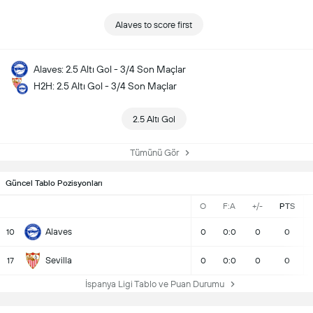
Alaves to score first
Alaves: 2.5 Altı Gol - 3/4 Son Maçlar
H2H: 2.5 Altı Gol - 3/4 Son Maçlar
2.5 Altı Gol
Tümünü Gör
Güncel Tablo Pozisyonları
O
F:A
+/-
PTS
Alaves
10
0
0:0
0
0
Sevilla
17
0
0:0
0
0
İspanya Ligi Tablo ve Puan Durumu