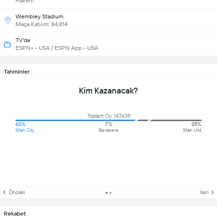
Hakem
Wembley Stadium
Maça Katılım: 84,814
TV'de
ESPN+ - USA / ESPN App - USA
Tahminler
Kim Kazanacak?
Toplam Oy: 147,639
65%
7%
28%
Man City
Berabere
Man Utd
Önceki
Ileri
Rekabet