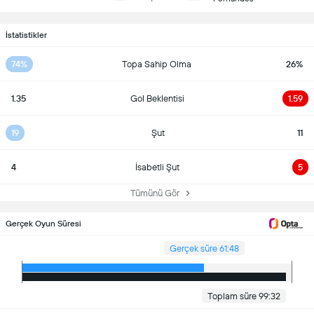
İstatistikler
74%
Topa Sahip Olma
26%
1.35
Gol Beklentisi
1.59
19
Şut
11
4
İsabetli Şut
5
Tümünü Gör
Gerçek Oyun Süresi
Gerçek süre 61:48
Toplam süre 99:32