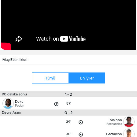
Maç Etkinlikleri
Tümü
En İyiler
1 - 2
90 dakika sonu
Doku
87'
Foden
0 - 2
Devre Arası
Mainoo
39'
Fernandes
30'
Garnacho