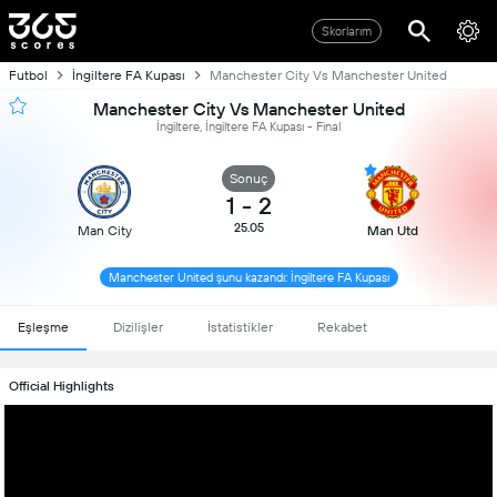
Skorlarım
Futbol
İngiltere FA Kupası
Manchester City Vs Manchester United
Manchester City Vs Manchester United
İngiltere, İngiltere FA Kupası - Final
Sonuç
1
-
2
25.05
Man City
Man Utd
Manchester United şunu kazandı: İngiltere FA Kupası
Eşleşme
Dizilişler
İstatistikler
Rekabet
Official Highlights