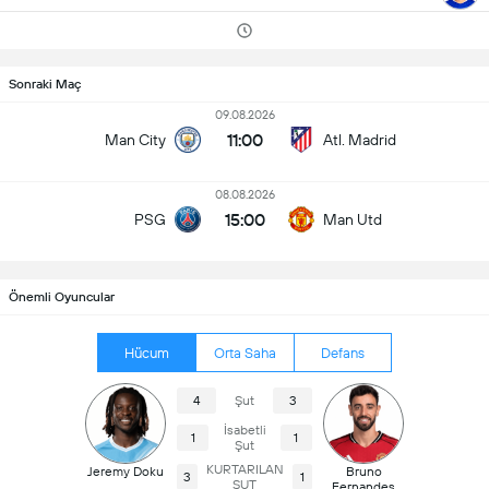
Sonraki Maç
09.08.2026
11:00
Man City
Atl. Madrid
08.08.2026
15:00
PSG
Man Utd
Önemli Oyuncular
Hücum
Orta Saha
Defans
4
Şut
3
İsabetli
1
1
Şut
KURTARILAN
Jeremy Doku
Bruno
3
1
ŞUT
Fernandes