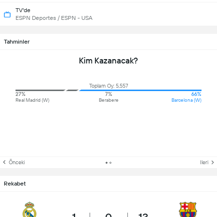
TV'de
ESPN Deportes / ESPN - USA
Tahminler
Kim Kazanacak?
Toplam Oy: 5,557
27%
7%
66%
Real Madrid (W)
Berabere
Barcelona (W)
Önceki
Ileri
Rekabet