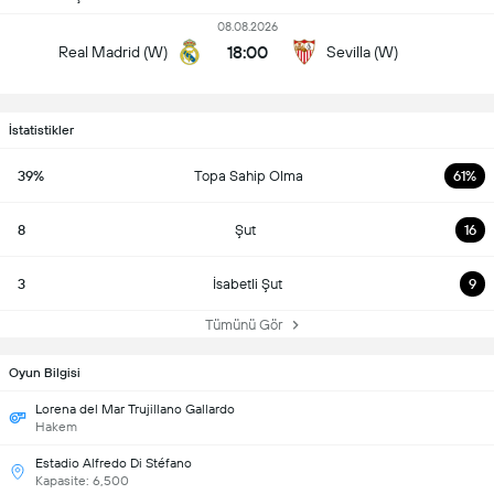
08.08.2026
18:00
Real Madrid (W)
Sevilla (W)
İstatistikler
39%
Topa Sahip Olma
61%
8
Şut
16
3
İsabetli Şut
9
Tümünü Gör
Oyun Bilgisi
Lorena del Mar Trujillano Gallardo
Hakem
Estadio Alfredo Di Stéfano
Kapasite: 6,500