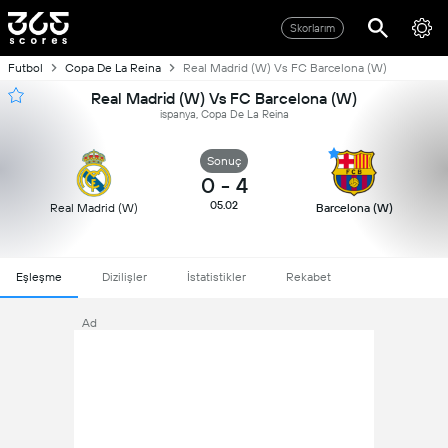
Skorlarım
Futbol
Copa De La Reina
Real Madrid (W) Vs FC Barcelona (W)
Real Madrid (W) Vs FC Barcelona (W)
ispanya, Copa De La Reina
Sonuç
0
-
4
05.02
Real Madrid (W)
Barcelona (W)
Eşleşme
Dizilişler
İstatistikler
Rekabet
Ad