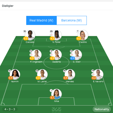
Dizilişler
Real Madrid (W)
Barcelona (W)
18
20
7
6.0
6.2
6.2
Caicedo
N. Feller
Castillo
16
8
10
6.0
6.2
6.5
F. Angeldahl
Daebritz
C. Weir
12
23
14
19
5.9
6.0
5.9
5.2
Yasmim
M. Lakrar
Mendez
E. Navarro
1
5.7
Misa
4 - 3 - 3
Nationality