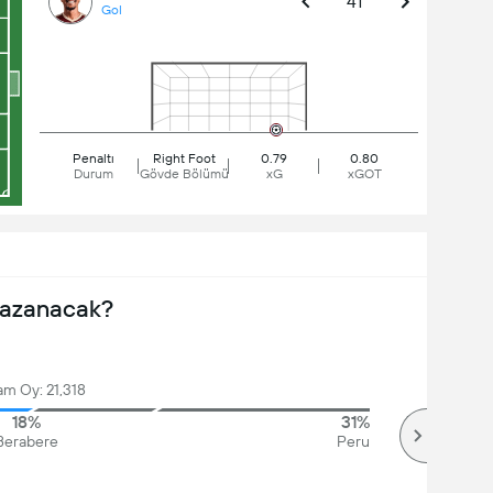
41'
Gol
Penaltı
Right Foot
0.79
0.80
Durum
Gövde Bölümü
xG
xGOT
Kazanacak?
am Oy: 21,318
18%
31%
Berabere
Peru