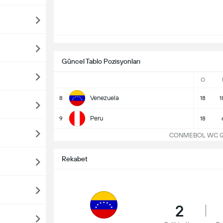
Güncel Tablo Pozisyonları
O
Venezuela
8
18
1
Peru
9
18
CONMEBOL WC Qual
Rekabet
2