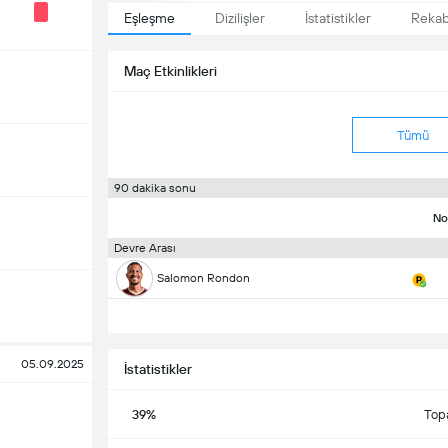
Eşleşme
Dizilişler
İstatistikler
Reka
Maç Etkinlikleri
Tümü
90 dakika sonu
No
Devre Arası
Salomon Rondon
05.09.2025
İstatistikler
39%
Top