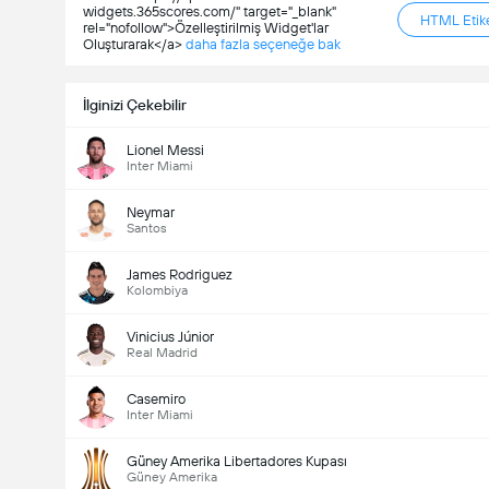
widgets.365scores.com/" target="_blank"
HTML Etike
rel="nofollow">Özelleştirilmiş Widget'lar
Oluşturarak</a>
daha fazla seçeneğe bak
İlginizi Çekebilir
Lionel Messi
Inter Miami
Neymar
Santos
James Rodriguez
Kolombiya
Maçtaki Toplam Gol (2.5)
Vinicius Júnior
Real Madrid
Toplam Oy: 656
Casemiro
Inter Miami
Güney Amerika Libertadores Kupası
Güney Amerika