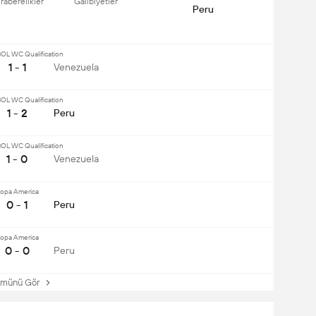
raberelikler
Galibiyetler
Peru
L WC Qualification
1 - 1
Venezuela
L WC Qualification
1 - 2
Peru
L WC Qualification
1 - 0
Venezuela
opa America
0 - 1
Peru
opa America
0 - 0
Peru
ünü Gör