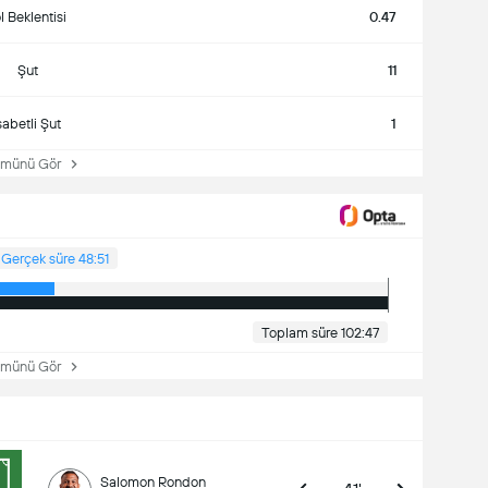
 Beklentisi
0.47
Şut
11
sabetli Şut
1
ünü Gör
Gerçek süre 48:51
Toplam süre 102:47
ünü Gör
Salomon Rondon