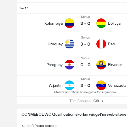
Tur 17
Sonuç
3
-
0
Kolombiya
Bolivya
Sonuç
3
-
0
Uruguay
Peru
Sonuç
0
-
0
Paraguay
Ekvador
Sonuç
3
-
0
Arjantin
Venezuela
Messi's last official home game for Argentina?
Tüm Sonuçları Gör
CONMEBOL WC Qualification skorları widget'ını web sitene
<a href="https://sports-