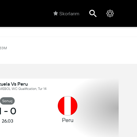
Skorlarım
.33M
uela Vs Peru
EBOL WC Qualification, Tur 14
Sonuç
1
-
0
Peru
26.03