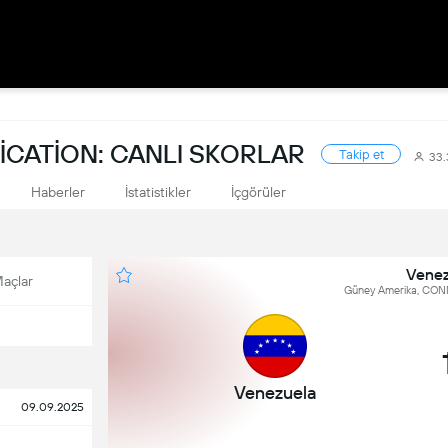
CATION: CANLI SKORLAR
Takip et
33
Haberler
İstatistikler
İçgörüler
Venez
açlar
Güney Amerika, CONM
Venezuela
09.09.2025