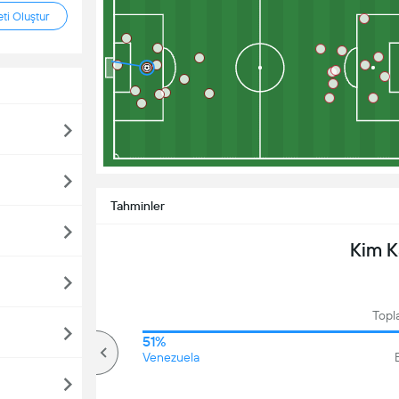
ti Oluştur
Tahminler
Kim 
Topl
64%
51%
Üzerinde
Venezuela