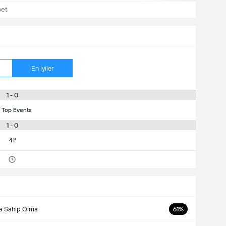
bet
En İyiler
1 - 0
 Top Events
1 - 0
41'
a Sahip Olma
61%