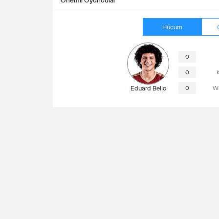
Önemli Oyuncular
Hücum
0
0
K
Eduard Bello
0
Wi
Oyun Bilgisi
Cristián Reyes (Chile)
Hakem