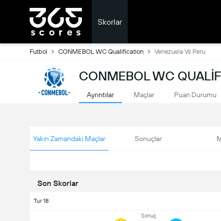
Skorlar
Futbol
CONMEBOL WC Qualification
Venezuela Vs Peru
CONMEBOL WC QUALIFI
Ayrıntılar
Maçlar
Puan Durumu
Yakın Zamandaki Maçlar
Sonuçlar
M
Son Skorlar
Tur 18
Sonuç