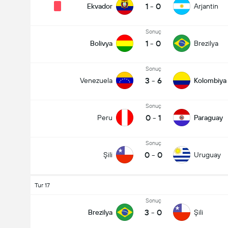
1
-
0
Ekvador
Arjantin
Sonuç
1
-
0
Bolivya
Brezilya
Sonuç
3
-
6
Venezuela
Kolombiya
Sonuç
0
-
1
Peru
Paraguay
Sonuç
0
-
0
Şili
Uruguay
Tur 17
Sonuç
3
-
0
Brezilya
Şili