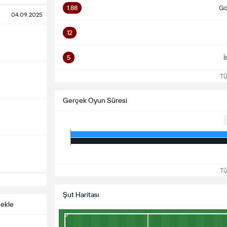
1.88
Gol
04.09.2025
12
5
İ
Tüm
Gerçek Oyun Süresi
Tüm
Şut Haritası
 ekle