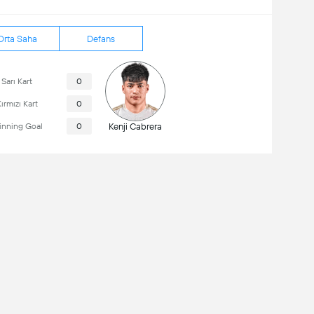
Orta Saha
Defans
Sarı Kart
0
ırmızı Kart
0
nning Goal
0
Kenji Cabrera
Estadio Monumental de Maturín
Kapasite: 51,796