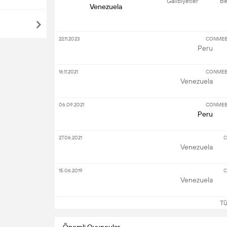
Galibiyetler
Be
Venezuela
22.11.2023
CONMEBO
Peru
16.11.2021
CONMEBO
Venezuela
06.09.2021
CONMEBO
Peru
27.06.2021
C
Venezuela
15.06.2019
C
Venezuela
Tüm