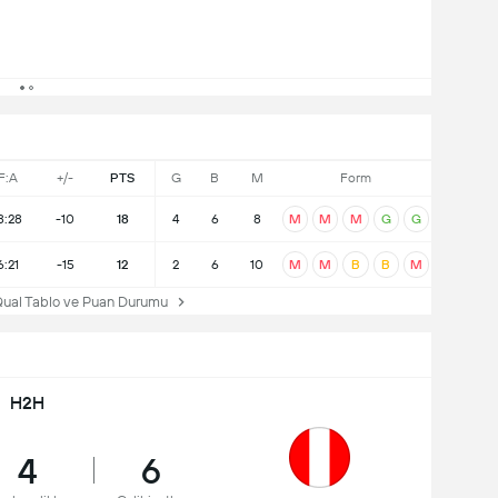
F:A
+/-
PTS
G
B
M
Form
8:28
-10
18
4
6
8
M
M
M
G
G
6:21
-15
12
2
6
10
M
M
B
B
M
 Tablo ve Puan Durumu
H2H
4
6