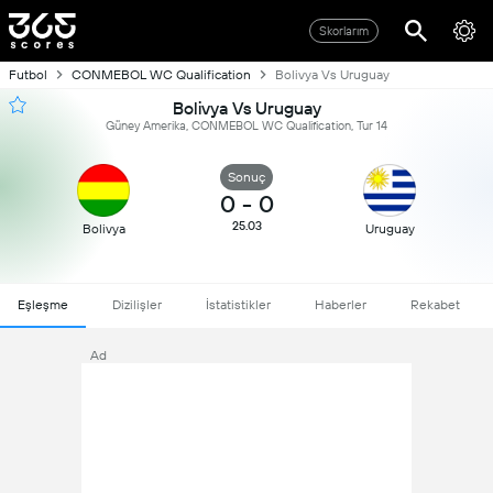
Skorlarım
Futbol
CONMEBOL WC Qualification
Bolivya Vs Uruguay
Bolivya Vs Uruguay
Güney Amerika, CONMEBOL WC Qualification, Tur 14
Sonuç
0
-
0
25.03
Bolivya
Uruguay
Eşleşme
Dizilişler
İstatistikler
Haberler
Rekabet
Ad