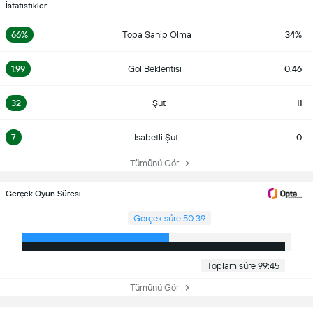
İstatistikler
66%
Topa Sahip Olma
34%
1.99
Gol Beklentisi
0.46
32
Şut
11
7
İsabetli Şut
0
Tümünü Gör
Gerçek Oyun Süresi
Gerçek süre 50:39
Toplam süre 99:45
Tümünü Gör