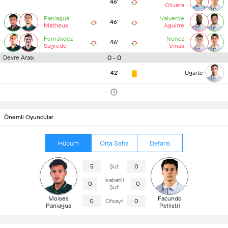
46'
Olivera
Paniagua
Valverde
46'
Matheus
Aguirre
Fernández
Nunez
46'
Sagredo
Vinas
0 - 0
Devre Arası
42'
Ugarte
Önemli Oyuncular
Hücum
Orta Saha
Defans
5
Şut
0
İsabetli
0
0
Şut
Moises
Facundo
0
Ofsayt
0
Paniagua
Pellistri