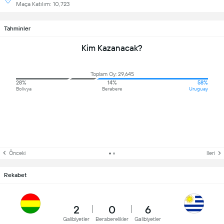
Maça Katılım: 10,723
Tahminler
Kim Kazanacak?
Toplam Oy: 29,645
28%
14%
58%
Bolivya
Berabere
Uruguay
Önceki
Ileri
Rekabet
2
0
6
Galibiyetler
Beraberelikler
Galibiyetler