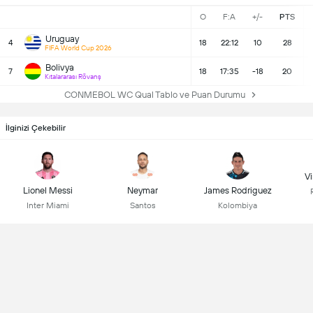
O
F:A
+/-
PTS
Uruguay
4
18
22:12
10
28
FIFA World Cup 2026
Bolivya
7
18
17:35
-18
20
Kıtalararası Rövanş
CONMEBOL WC Qual Tablo ve Puan Durumu
İlginizi Çekebilir
Vi
Lionel Messi
Neymar
James Rodriguez
Inter Miami
Santos
Kolombiya