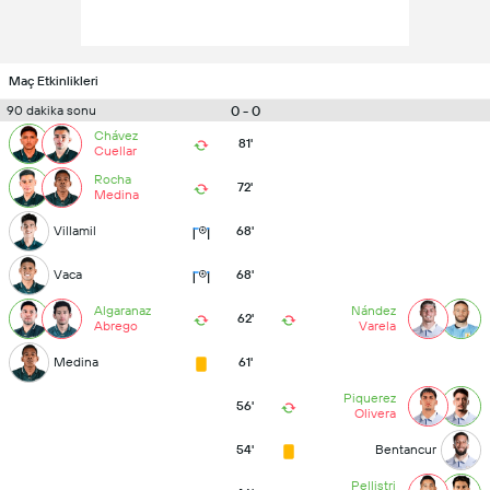
Maç Etkinlikleri
0 - 0
90 dakika sonu
Chávez
81'
Cuellar
Rocha
72'
Medina
Villamil
68'
Vaca
68'
Algaranaz
Nández
62'
Abrego
Varela
Medina
61'
Piquerez
56'
Olivera
54'
Bentancur
Pellistri