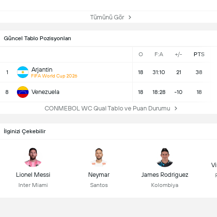
Tümünü Gör
Güncel Tablo Pozisyonları
O
F:A
+/-
PTS
Arjantin
1
18
31:10
21
38
FIFA World Cup 2026
Venezuela
8
18
18:28
-10
18
CONMEBOL WC Qual Tablo ve Puan Durumu
İlginizi Çekebilir
Vi
Lionel Messi
Neymar
James Rodriguez
Inter Miami
Santos
Kolombiya