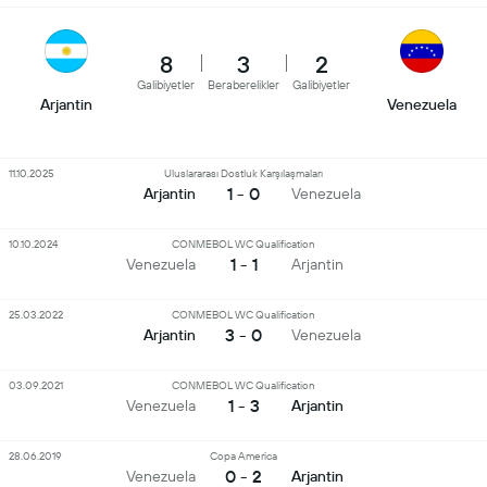
8
3
2
Galibiyetler
Beraberelikler
Galibiyetler
Arjantin
Venezuela
11.10.2025
Uluslararası Dostluk Karşılaşmaları
1 - 0
Arjantin
Venezuela
10.10.2024
CONMEBOL WC Qualification
1 - 1
Venezuela
Arjantin
25.03.2022
CONMEBOL WC Qualification
3 - 0
Arjantin
Venezuela
03.09.2021
CONMEBOL WC Qualification
1 - 3
Venezuela
Arjantin
28.06.2019
Copa America
0 - 2
Venezuela
Arjantin