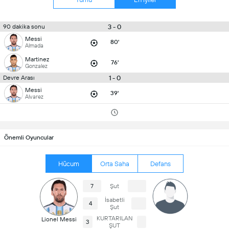
3 - 0
90 dakika sonu
Messi
80'
Almada
Martinez
76'
Gonzalez
1 - 0
Devre Arası
Messi
39'
Alvarez
Önemli Oyuncular
Hücum
Orta Saha
Defans
7
Şut
İsabetli
4
Şut
KURTARILAN
Lionel Messi
3
ŞUT