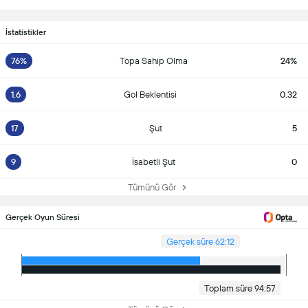
İstatistikler
76%
Topa Sahip Olma
24%
1.6
Gol Beklentisi
0.32
17
Şut
5
9
İsabetli Şut
0
Tümünü Gör
Gerçek Oyun Süresi
Gerçek süre 62:12
Toplam süre 94:57