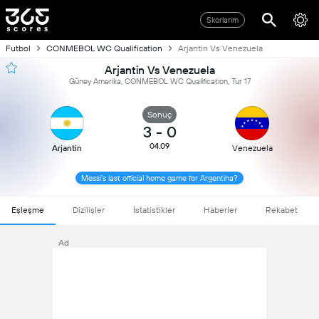
Skorlarım
Futbol
CONMEBOL WC Qualification
Arjantin Vs Venezuela
Arjantin Vs Venezuela
Güney Amerika, CONMEBOL WC Qualification, Tur 17
Sonuç
3
-
0
04.09
Arjantin
Venezuela
Messi's last official home game for Argentina?
Eşleşme
Dizilişler
İstatistikler
Haberler
Rekabet
Ad