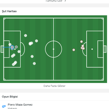
Tümünü Gör
Şut Haritası
Daha Fazla Göster
Oyun Bilgisi
Piero Maza Gomez
Hakem