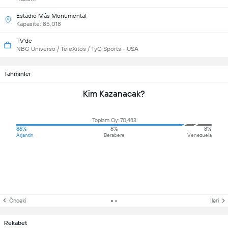
Estadio Mâs Monumental
Kapasite: 85,018
TV'de
NBC Universo / TeleXitos / TyC Sports - USA
Tahminler
Kim Kazanacak?
Toplam Oy: 70,483
86%
6%
8%
Arjantin
Berabere
Venezuela
Önceki
Ileri
Rekabet