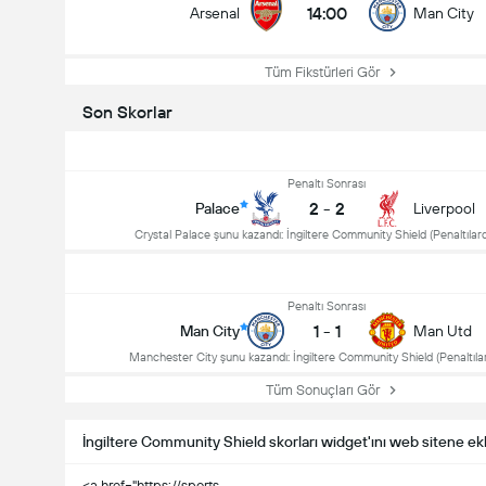
14:00
Arsenal
Man City
Tüm Fikstürleri Gör
Son Skorlar
Penaltı Sonrası
2
-
2
Palace
Liverpool
Crystal Palace şunu kazandı: İngiltere Community Shield (Penaltılar
Penaltı Sonrası
1
-
1
Man City
Man Utd
Manchester City şunu kazandı: İngiltere Community Shield (Penaltıla
Tüm Sonuçları Gör
İngiltere Community Shield skorları widget'ını web sitene ek
<a href="https://sports-