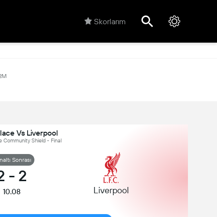
Skorlarım
62M
lace Vs Liverpool
ere Community Shield - Final
altı Sonrası
2
-
2
Liverpool
10.08