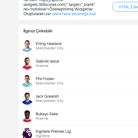
widgets.365scores.com/" target="_blank"
HTML Etike
rel="nofollow">Özelleştirilmiş Widget'lar
Oluşturarak</a>
daha fazla seçeneğe bak
İlginizi Çekebilir
Erling Haaland
Manchester City
Gabriel Jesus
Arsenal
Phil Foden
Manchester City
Jack Grealish
Manchester City
Bukayo Saka
Arsenal
İngiltere Premier Lig
İngiltere