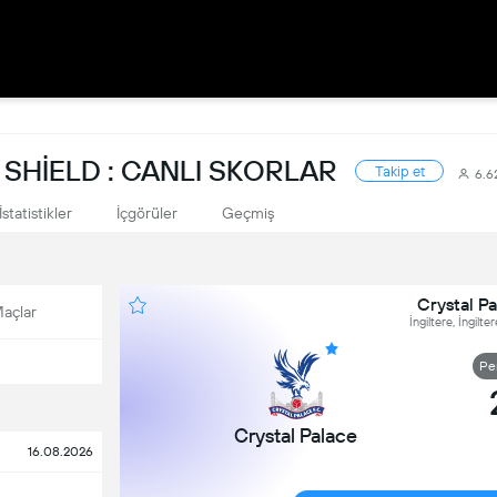
SHIELD : CANLI SKORLAR
Takip et
6.
İstatistikler
İçgörüler
Geçmiş
Crystal Pa
açlar
İngiltere, İngilt
Pen
Crystal Palace
16.08.2026