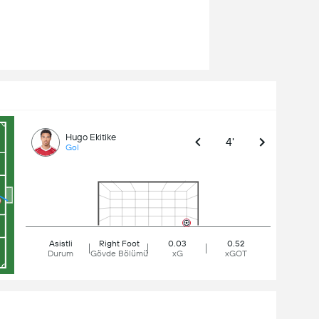
Hugo Ekitike
4'
Gol
Asistli
Right Foot
0.03
0.52
Durum
Gövde Bölümü
xG
xGOT