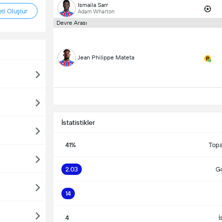
Ismaila Sarr
ti Oluştur
Adam Wharton
Devre Arası
Jean Philippe Mateta
İstatistikler
41%
Topa
2.03
Go
14
4
İ