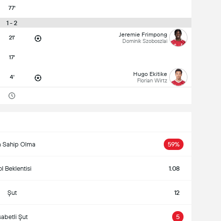
77'
1 - 2
Jeremie Frimpong
21'
Dominik Szoboszlai
17'
Hugo Ekitike
4'
Florian Wirtz
 Sahip Olma
59%
l Beklentisi
1.08
Şut
12
sabetli Şut
5