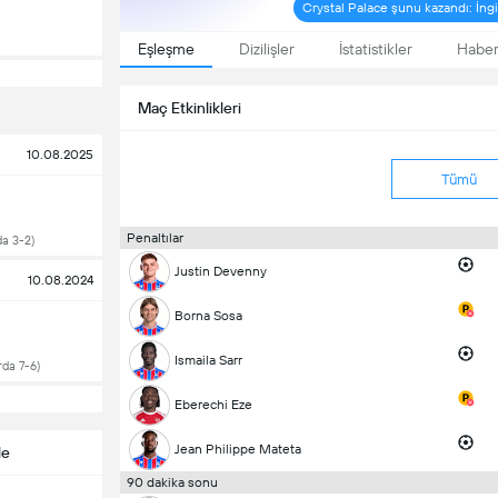
Crystal Palace şunu kazandı: İng
Eşleşme
Dizilişler
İstatistikler
Haber
Maç Etkinlikleri
10.08.2025
Tümü
Penaltılar
da 3-2)
Justin Devenny
10.08.2024
Borna Sosa
Ismaila Sarr
rda 7-6)
Eberechi Eze
Jean Philippe Mateta
le
90 dakika sonu