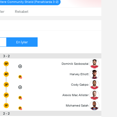
iltere Community Shield (Penaltılarda 3-2)
ler
Rekabet
En İyiler
3 - 2
Dominik Szoboszlai
5P
Harvey Elliott
4P
Cody Gakpo
3P
Alexis Mac Allister
2P
Mohamed Salah
1P
2 - 2