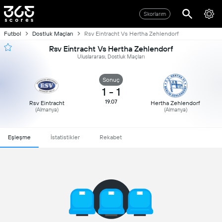
Skorlarım
Futbol
Dostluk Maçları
Rsv Eintracht Vs Hertha Zehlendorf
Rsv Eintracht Vs Hertha Zehlendorf
Uluslararası, Dostluk Maçları
Sonuç
1
-
1
19.07
Rsv Eintracht
Hertha Zehlendorf
(Almanya)
(Almanya)
Eşleşme
İstatistikler
Rekabet