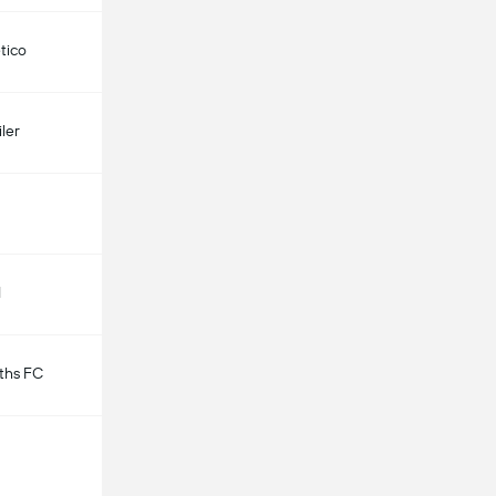
etico
ler
d
ths FC