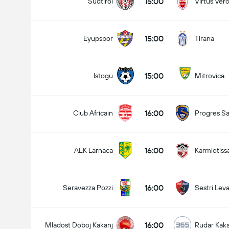
15:00
Sudtirol
Virtus Ver
15:00
Eyupspor
Tirana
15:00
Istogu
Mitrovica
Maçtaki Toplam Gol (2.5)
16:00
Club Africain
Progres Sa
16:00
AEK Larnaca
Karmiotiss
16:00
Seravezza Pozzi
Sestri Lev
16:00
Mladost Doboj Kakanj
Rudar Kaka