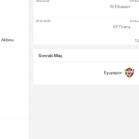
24.12.2025
Arnavu
Af Elbasani
29.10.2025
Arnavu
KF Tirana
 Akbou
Tüm
Sonraki Maç
Eyupspor