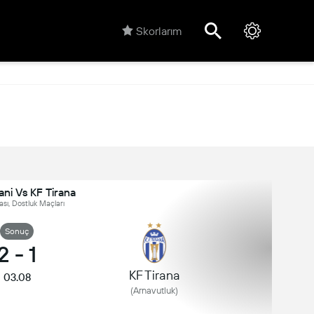
Skorlarım
ani Vs KF Tirana
ası, Dostluk Maçları
Sonuç
2
-
1
KF Tirana
03.08
(Arnavutluk)