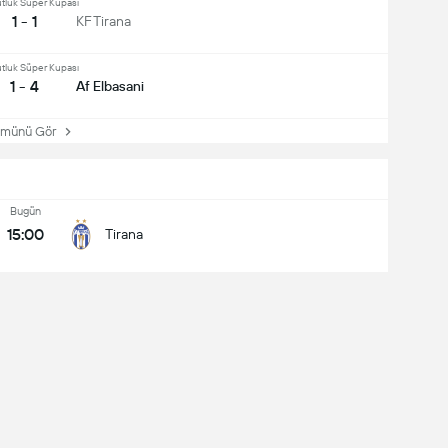
tluk Süper Kupası
1 - 1
KF Tirana
tluk Süper Kupası
1 - 4
Af Elbasani
ünü Gör
Bugün
15:00
Tirana