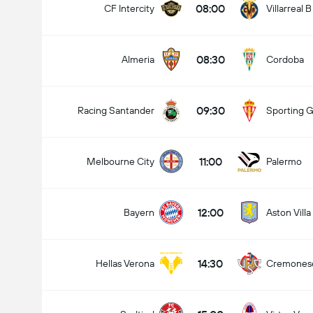
08:00
CF Intercity
Villarreal B
08:30
Almeria
Cordoba
09:30
Racing Santander
Sporting G
11:00
Melbourne City
Palermo
12:00
Bayern
Aston Villa
14:30
Hellas Verona
Cremones