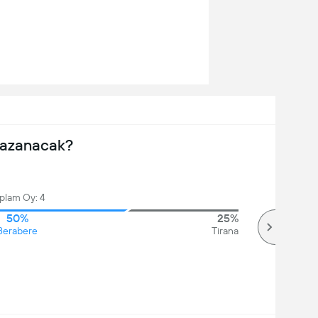
Kazanacak?
plam Oy: 4
50%
25%
Berabere
Tirana