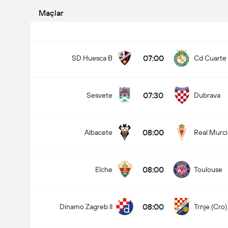
Maçlar
07:00
SD Huesca B
Cd Cuarte 
07:30
Sesvete
Dubrava
08:00
Albacete
Real Murci
08:00
Elche
Toulouse
08:00
Dinamo Zagreb II
Trnje (Cro)