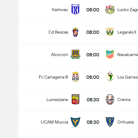
08:00
Karlovac
Lucko Zag
08:00
Cd Illescas
Leganés II
08:00
Alcorcon
Navalcarn
08:00
Fc Cartagena B
Los Garres
08:30
Lumezzane
Crema
08:30
UCAM Murcia
Orihuela