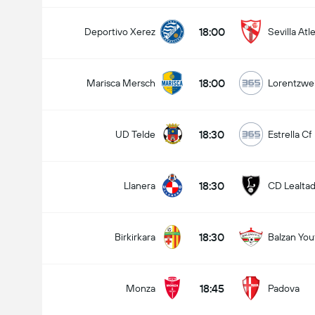
18:00
Deportivo Xerez
Sevilla Atl
18:00
Marisca Mersch
Lorentzwei
18:30
UD Telde
Estrella Cf
18:30
Llanera
CD Lealta
18:30
Birkirkara
Balzan You
18:45
Monza
Padova