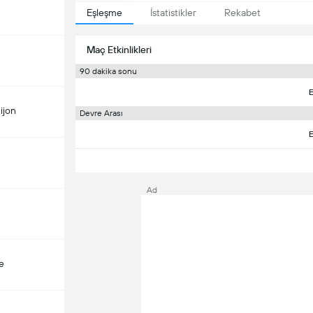
Eşleşme
İstatistikler
Rekabet
Maç Etkinlikleri
90 dakika sonu
E
ijon
Devre Arası
E
Ad
e