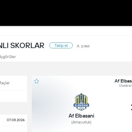
NLI SKORLAR
Takip et
2.14M
İçgörüler
Af Elbas
açlar
Uluslarar
Af Elbasani
07.08.2026
(Arnavutluk)