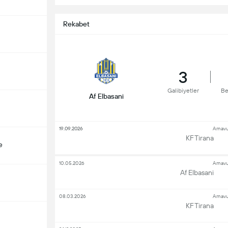
Rekabet
3
Galibiyetler
Be
Af Elbasani
19.09.2026
Arnavu
KF Tirana
e
10.05.2026
Arnavu
Af Elbasani
08.03.2026
Arnavu
KF Tirana