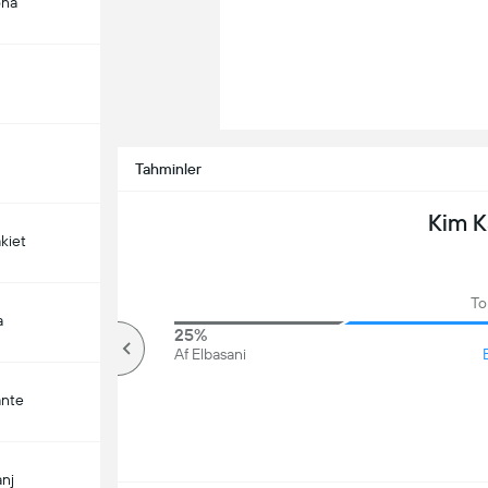
ona
Tahminler
Kim 
kiet
To
a
50%
25%
Üzerinde
Af Elbasani
ante
nj