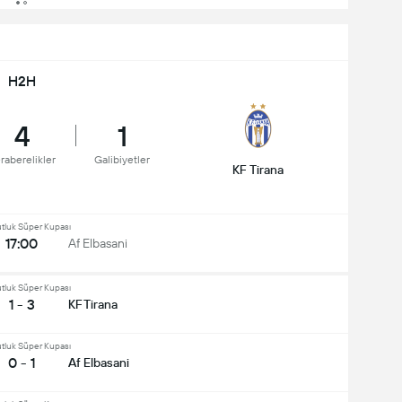
H2H
4
1
raberelikler
Galibiyetler
KF Tirana
tluk Süper Kupası
17:00
Af Elbasani
tluk Süper Kupası
1 - 3
KF Tirana
tluk Süper Kupası
0 - 1
Af Elbasani