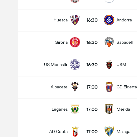
16:30
Huesca
Andorra
16:30
Girona
Sabadell
16:30
US Monastir
USM
17:00
Albacete
CD Eldens
17:00
Leganés
Merida
17:00
AD Ceuta
Malaga