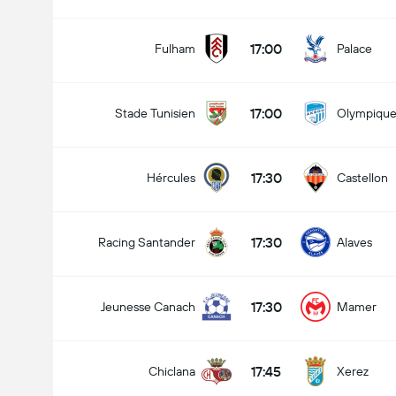
17:00
Fulham
Palace
17:00
Stade Tunisien
Olympique
17:30
Hércules
Castellon
17:30
Racing Santander
Alaves
17:30
Jeunesse Canach
Mamer
17:45
Chiclana
Xerez