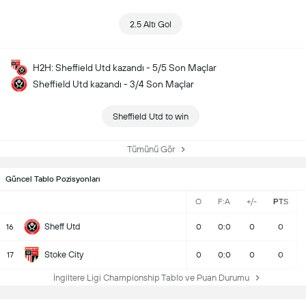
2.5 Altı Gol
H2H: Sheffield Utd kazandı - 5/5 Son Maçlar
Sheffield Utd kazandı - 3/4 Son Maçlar
Sheffield Utd to win
Tümünü Gör
Güncel Tablo Pozisyonları
O
F:A
+/-
PTS
Sheff Utd
16
0
0:0
0
0
Stoke City
17
0
0:0
0
0
İngiltere Ligi Championship Tablo ve Puan Durumu