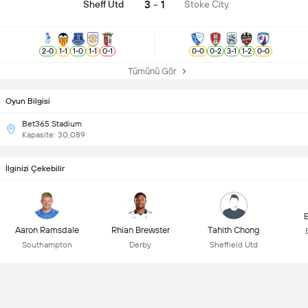
3 - 1
Sheff Utd
Stoke City
2
-
0
1
-
1
1
-
0
1
-
1
0
-
1
0
-
0
0
-
2
3
-
1
1
-
2
0
-
0
Tümünü Gör
Oyun Bilgisi
Bet365 Stadium
Kapasite: 30,089
İlginizi Çekebilir
B
Aaron Ramsdale
Rhian Brewster
Tahith Chong
Southampton
Derby
Sheffield Utd