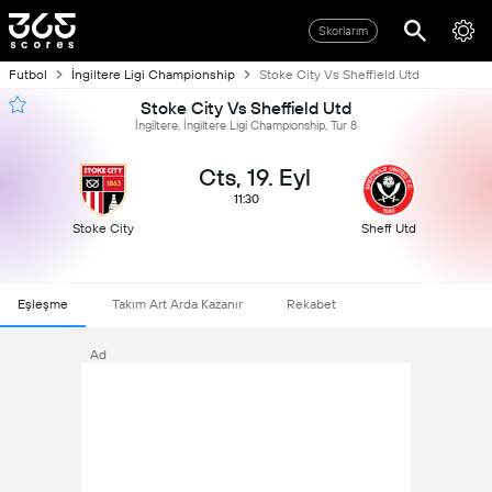
Skorlarım
Futbol
İngiltere Ligi Championship
Stoke City Vs Sheffield Utd
Stoke City Vs Sheffield Utd
İngiltere, İngiltere Ligi Championship, Tur 8
Cts, 19. Eyl
11:30
Stoke City
Sheff Utd
Eşleşme
Takım Art Arda Kazanır
Rekabet
Ad