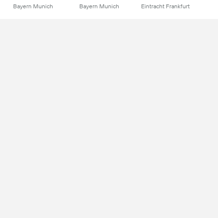
Bayern Munich
Bayern Munich
Eintracht Frankfurt