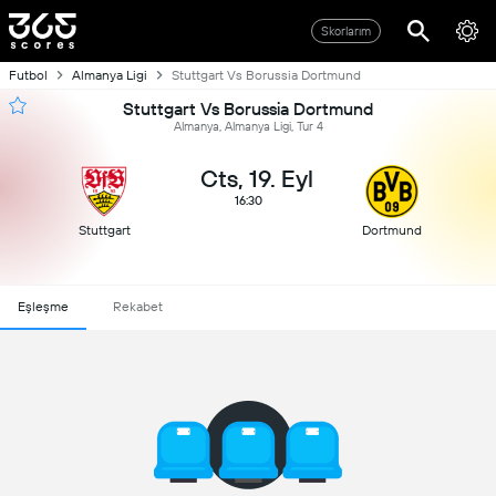
Skorlarım
Futbol
Almanya Ligi
Stuttgart Vs Borussia Dortmund
Stuttgart Vs Borussia Dortmund
Almanya, Almanya Ligi, Tur 4
Cts, 19. Eyl
16:30
Stuttgart
Dortmund
Eşleşme
Rekabet