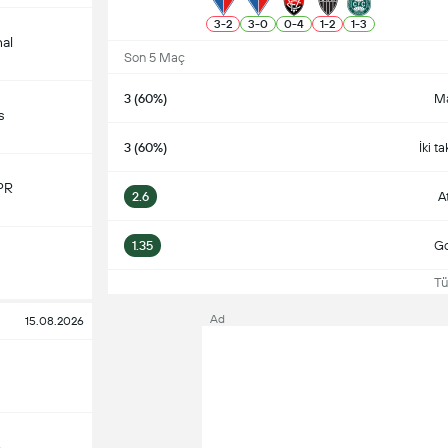
3
-
2
3
-
0
0
-
4
1
-
2
1
-
3
nal
Son 5 Maç
3 (60%)
Ma
s
3 (60%)
İki t
PR
2.6
A
1.35
Go
Tüm
Ad
15.08.2026
o