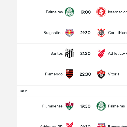
19:00
Palmeiras
Internacio
21:30
Bragantino
Corinthian
21:30
Santos
Athletico-
22:30
Flamengo
Vitoria
Tur 23
19:30
Fluminense
Palmeiras
21:30
Athletico-PR
Bragantin