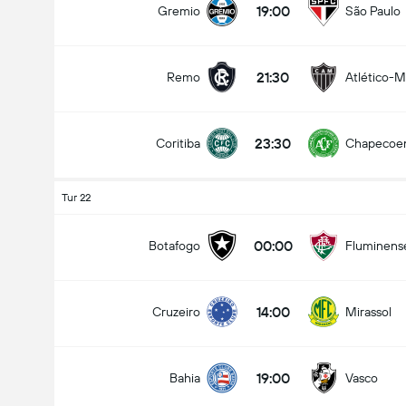
19:00
Gremio
São Paulo
21:30
Remo
Atlético-
Maçtaki Toplam Gol (2.5)
23:30
Coritiba
Chapecoe
Altında
Üzerinde
Tur 22
00:00
Botafogo
Fluminens
14:00
Cruzeiro
Mirassol
19:00
Bahia
Vasco