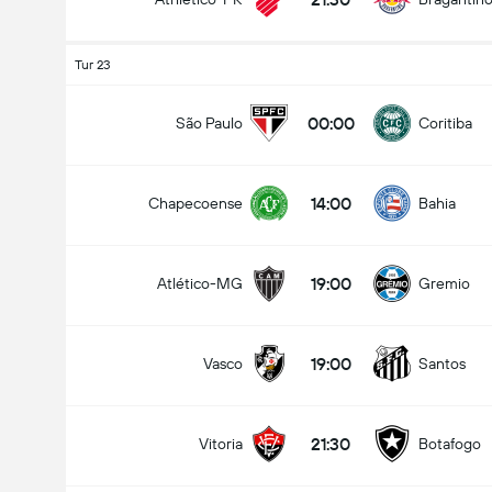
Tur 23
00:00
São Paulo
Coritiba
14:00
Chapecoense
Bahia
19:00
Atlético-MG
Gremio
19:00
Vasco
Santos
21:30
Vitoria
Botafogo