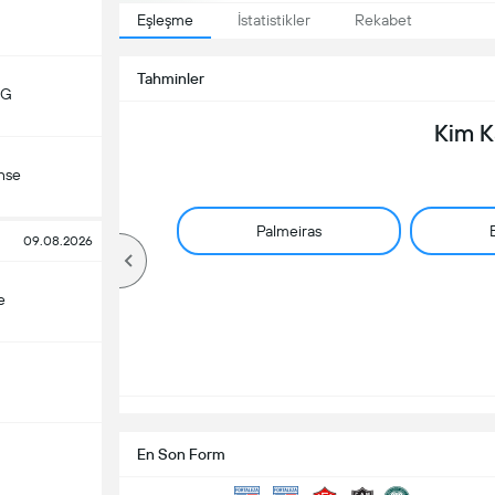
Eşleşme
İstatistikler
Rekabet
Tahminler
MG
Kim 
nse
Palmeiras
09.08.2026
e
En Son Form