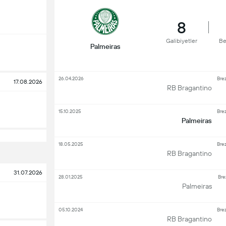
8
Galibiyetler
Be
Palmeiras
26.04.2026
Brez
17.08.2026
RB Bragantino
15.10.2025
Brez
Palmeiras
18.05.2025
Brez
RB Bragantino
31.07.2026
28.01.2025
Brez
Palmeiras
05.10.2024
Brez
RB Bragantino