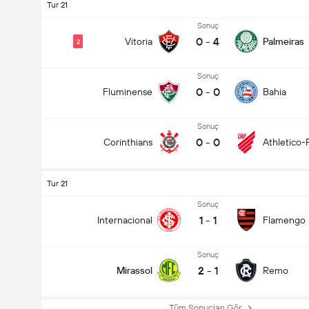
Tur 21
Sonuç
0
-
4
Vitoria
Palmeiras
2
Sonuç
0
-
0
Fluminense
Bahia
Sonuç
0
-
0
Corinthians
Athletico-
Tur 21
Sonuç
1
-
1
Internacional
Flamengo
Sonuç
2
-
1
Mirassol
Remo
Tüm Sonuçları Gör