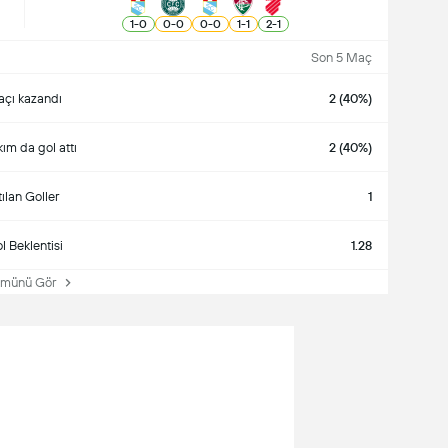
1
-
0
0
-
0
0
-
0
1
-
1
2
-
1
Son 5 Maç
çı kazandı
2 (40%)
akım da gol attı
2 (40%)
tılan Goller
1
l Beklentisi
1.28
ünü Gör