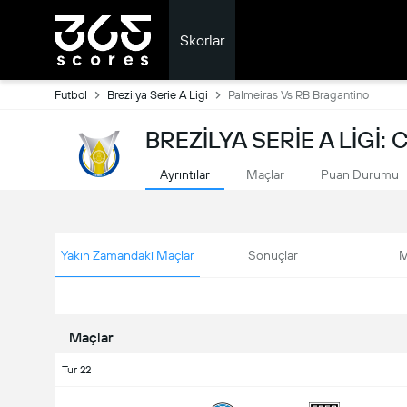
Skorlar
Futbol
Brezilya Serie A Ligi
Palmeiras Vs RB Bragantino
BREZILYA SERIE A LIGI:
Ayrıntılar
Maçlar
Puan Durumu
Yakın Zamandaki Maçlar
Sonuçlar
M
Maçlar
Tur 22