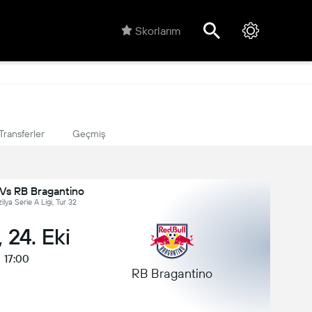
Skorlarım
Transferler
Geçmiş
 Vs RB Bragantino
ilya Serie A Ligi, Tur 32
 24. Eki
17:00
RB Bragantino