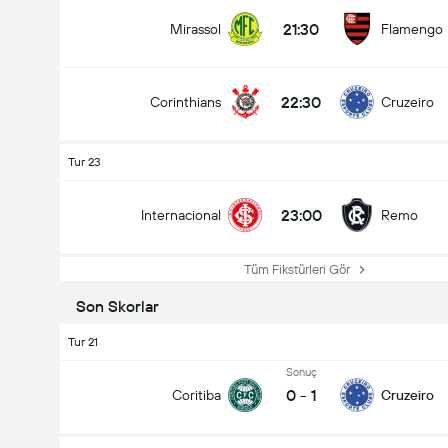
21:30
Mirassol
Flamengo
22:30
Corinthians
Cruzeiro
Tur 23
23:00
Internacional
Remo
Tüm Fikstürleri Gör
Son Skorlar
Tur 21
Sonuç
0
-
1
Coritiba
Cruzeiro