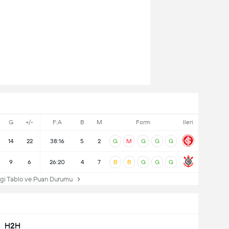
G
+/-
F:A
B
M
Form
Ileri
14
22
38:16
5
2
G
M
G
G
G
9
6
26:20
4
7
B
B
G
G
G
igi Tablo ve Puan Durumu
H2H