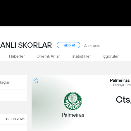
 CANLI SKORLAR
Takip et
52.44M
Haberler
Önemli Anlar
İstatistikler
İçgörüler
Palmeiras
açlar
Brezilya, Brez
Cts,
Palmeiras
08.08.2026