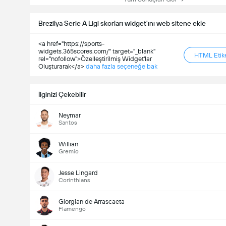
Brezilya Serie A Ligi skorları widget'ını web sitene ekle
<a href="https://sports-
widgets.365scores.com/" target="_blank"
HTML Etike
rel="nofollow">Özelleştirilmiş Widget'lar
Oluşturarak</a>
daha fazla seçeneğe bak
İlginizi Çekebilir
Neymar
Santos
Willian
Gremio
Jesse Lingard
Corinthians
Giorgian de Arrascaeta
Flamengo