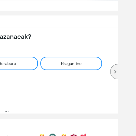
Kazanacak?
Berabere
Bragantino