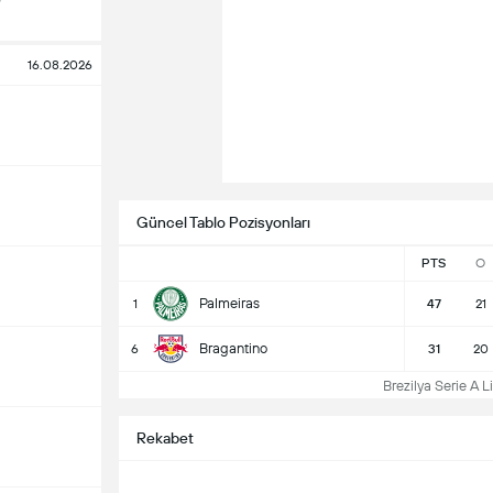
16.08.2026
Güncel Tablo Pozisyonları
PTS
O
Palmeiras
1
47
21
Bragantino
6
31
20
Brezilya Serie A L
Rekabet