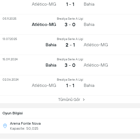
1 - 1
Atlético-MG
Bahia
05.11.2025
Brezilya Serie A Ligi
3 - 0
Atlético-MG
Bahia
13.07.2025
Brezilya Serie A Ligi
2 - 1
Bahia
Atlético-MG
15.09.2024
Brezilya Serie A Ligi
3 - 0
Bahia
Atlético-MG
02.06.2024
Brezilya Serie A Ligi
1 - 1
Atlético-MG
Bahia
Tümünü Gör
Oyun Bilgisi
Arena Fonte Nova
Kapasite: 50,025