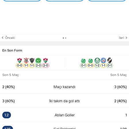
Önceki
Ileri
En Son Form
0
-
0
1
-
1
1
-
1
2
-
0
2
-
0
0
-
1
0
-
0
1
-
2
1
-
1
0
-
1
Son 5 Maç
Son 5 Maç
2 (40%)
Maçı kazandı
3 (60%)
3 (60%)
İki takım da gol attı
2 (40%)
1.2
Atılan Goller
1