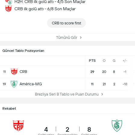
H2H: CRB ilk golü attı - 4/5 Son Maçlar
CRB ilk golü attı - 6/8 Son Maçlar
CRB to score first
Tümünü Gör
Güncel Tablo Pozisyonları
PTS
O
G
+/-
CRB
11
29
20
8
-1
3
América-MG
19
11
21
2
-18
1
Brezilya Seri B Tablo ve Puan Durumu
Rekabet
4
2
8