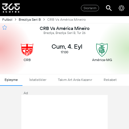
Skorlarım
Futbol
Brezilya Seri B
CRB Vs América Mineiro
CRB Vs América Mineiro
Brezilya, Brezilya Seri B, Tur 26
Cum, 4. Eyl
17:00
CRB
América-MG
Eşleşme
İstatistikler
Takım Art Arda Kazanır
Rekabet
Ad