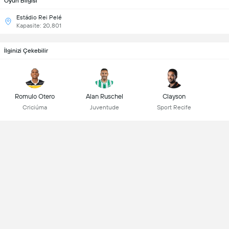
Oyun Bilgisi
Estádio Rei Pelé
Kapasite: 20,801
İlginizi Çekebilir
Romulo Otero
Alan Ruschel
Clayson
Criciúma
Juventude
Sport Recife