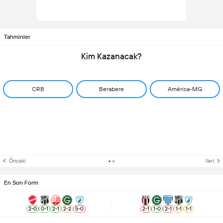
Tahminler
Kim Kazanacak?
CRB
Berabere
América-MG
Önceki
Ileri
En Son Form
2
-
0
0
-
1
2
-
1
2
-
2
5
-
0
2
-
1
1
-
0
2
-
1
1
-
1
1
-
1