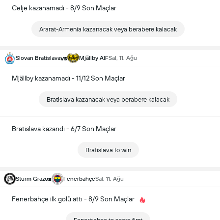
Celje kazanamadı - 8/9 Son Maçlar
Ararat-Armenia kazanacak veya berabere kalacak
vs
Slovan Bratislava
Mjällby AIF
Sal, 11. Ağu
Mjällby kazanamadı - 11/12 Son Maçlar
Bratislava kazanacak veya berabere kalacak
Bratislava kazandı - 6/7 Son Maçlar
Bratislava to win
vs
Sturm Graz
Fenerbahçe
Sal, 11. Ağu
Fenerbahçe ilk golü attı - 8/9 Son Maçlar