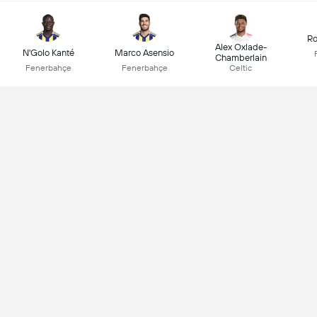
Ro
Alex Oxlade-
N'Golo Kanté
Marco Asensio
Chamberlain
Fenerbahçe
Fenerbahçe
Celtic