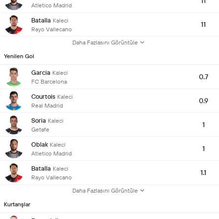
11
Atletico Madrid
Batalla
Kaleci
11
Rayo Vallecano
Daha Fazlasını Görüntüle
Yenilen Gol
Garcia
Kaleci
0.7
FC Barcelona
Courtois
Kaleci
0.9
Real Madrid
Soria
Kaleci
1
Getafe
Oblak
Kaleci
1
Atletico Madrid
Batalla
Kaleci
1.1
Rayo Vallecano
Daha Fazlasını Görüntüle
Kurtarışlar