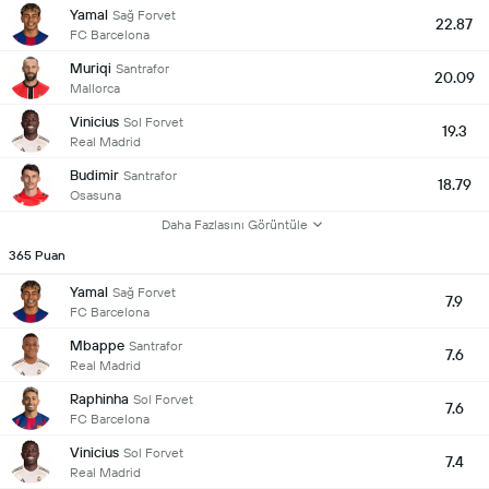
Yamal
Sağ Forvet
22.87
FC Barcelona
Muriqi
Santrafor
20.09
Mallorca
Vinicius
Sol Forvet
19.3
Real Madrid
Budimir
Santrafor
18.79
Osasuna
Daha Fazlasını Görüntüle
365 Puan
Yamal
Sağ Forvet
7.9
FC Barcelona
Mbappe
Santrafor
7.6
Real Madrid
Raphinha
Sol Forvet
7.6
FC Barcelona
Vinicius
Sol Forvet
7.4
Real Madrid