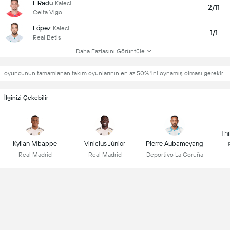
I. Radu
Kaleci
2/11
Celta Vigo
López
Kaleci
1/1
Real Betis
Daha Fazlasını Görüntüle
oyuncunun tamamlanan takım oyunlarının en az 50% 'ini oynamış olması gerekir
İlginizi Çekebilir
Thi
Kylian Mbappe
Vinicius Júnior
Pierre Aubameyang
Real Madrid
Real Madrid
Deportivo La Coruña