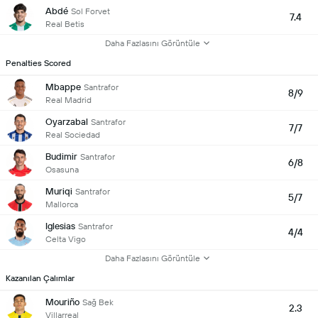
Abdé
Sol Forvet
7.4
Real Betis
Daha Fazlasını Görüntüle
Penalties Scored
Mbappe
Santrafor
8/9
Real Madrid
Oyarzabal
Santrafor
7/7
Real Sociedad
Budimir
Santrafor
6/8
Osasuna
Muriqi
Santrafor
5/7
Mallorca
Iglesias
Santrafor
4/4
Celta Vigo
Daha Fazlasını Görüntüle
Kazanılan Çalımlar
Mouriño
Sağ Bek
2.3
Villarreal