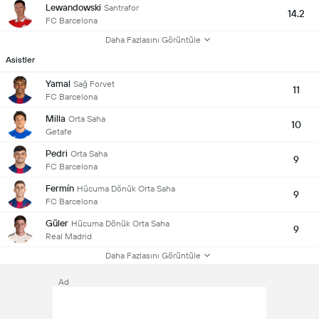
Lewandowski
Santrafor
14.2
FC Barcelona
Daha Fazlasını Görüntüle
Asistler
Yamal
Sağ Forvet
11
FC Barcelona
Milla
Orta Saha
10
Getafe
Pedri
Orta Saha
9
FC Barcelona
Fermín
Hücuma Dönük Orta Saha
9
FC Barcelona
Güler
Hücuma Dönük Orta Saha
9
Real Madrid
Daha Fazlasını Görüntüle
Ad