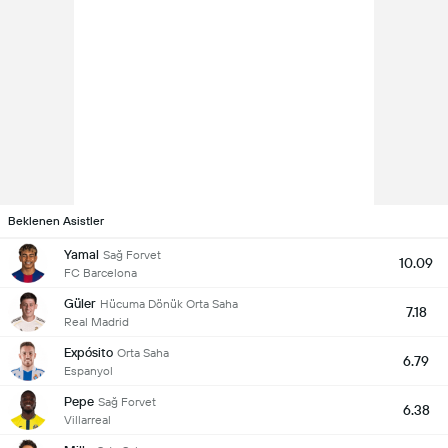
Beklenen Asistler
Yamal
Sağ Forvet
10.09
FC Barcelona
Güler
Hücuma Dönük Orta Saha
7.18
Real Madrid
Expósito
Orta Saha
6.79
Espanyol
Pepe
Sağ Forvet
6.38
Villarreal