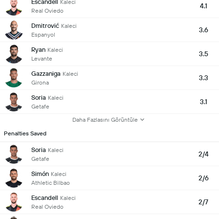
Escandell
Kaleci
4.1
Real Oviedo
Dmitrović
Kaleci
3.6
Espanyol
Ryan
Kaleci
3.5
Levante
Gazzaniga
Kaleci
3.3
Girona
Soria
Kaleci
3.1
Getafe
Daha Fazlasını Görüntüle
Penalties Saved
Soria
Kaleci
2/4
Getafe
Simón
Kaleci
2/6
Athletic Bilbao
Escandell
Kaleci
2/7
Real Oviedo