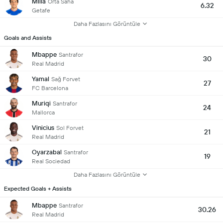
Milla
Orta Saha
6.32
Getafe
Daha Fazlasını Görüntüle
Goals and Assists
Mbappe
Santrafor
30
Real Madrid
Yamal
Sağ Forvet
27
FC Barcelona
Muriqi
Santrafor
24
Mallorca
Vinicius
Sol Forvet
21
Real Madrid
Oyarzabal
Santrafor
19
Real Sociedad
Daha Fazlasını Görüntüle
Expected Goals + Assists
Mbappe
Santrafor
30.26
Real Madrid