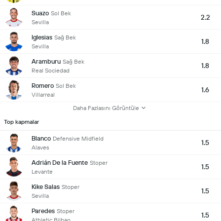
Suazo
Sol Bek
2.2
Sevilla
Iglesias
Sağ Bek
1.8
Sevilla
Aramburu
Sağ Bek
1.8
Real Sociedad
Romero
Sol Bek
1.6
Villarreal
Daha Fazlasını Görüntüle
Top kapmalar
Blanco
Defensive Midfield
1.5
Alaves
Adrián De la Fuente
Stoper
1.5
Levante
Kike Salas
Stoper
1.5
Sevilla
Paredes
Stoper
1.5
Athletic Bilbao