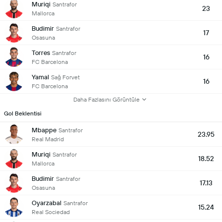
Muriqi
Santrafor
23
Mallorca
Budimir
Santrafor
17
Osasuna
Torres
Santrafor
16
FC Barcelona
Yamal
Sağ Forvet
16
FC Barcelona
Daha Fazlasını Görüntüle
Gol Beklentisi
Mbappe
Santrafor
23.95
Real Madrid
Muriqi
Santrafor
18.52
Mallorca
Budimir
Santrafor
17.13
Osasuna
Oyarzabal
Santrafor
15.24
Real Sociedad