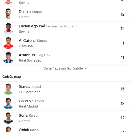
Sevilla
Duarte
Stoper
12
Getafe
Lucien Agoumé
Defensive Midfield
12
Sevilla
A. Catena
Stoper
11
Osasuna
Aramburu
Sağ Bek
11
Real Sociedad
Daha Fazlasını Görüntüle
Golsüz maç
Garcia
Kaleci
15
FC Barcelona
Courtois
Kaleci
13
Real Madrid
Soria
Kaleci
12
Getafe
Oblak
Kaleci