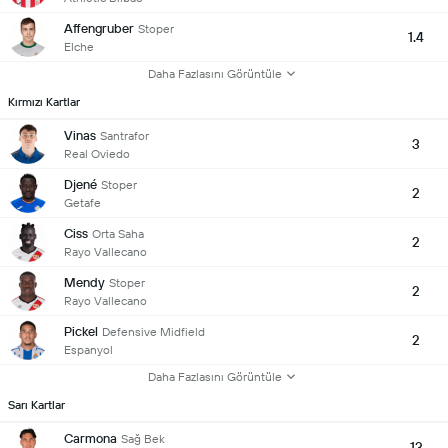
Affengruber
Stoper
1.4
Elche
Daha Fazlasını Görüntüle
Kırmızı Kartlar
Vinas
Santrafor
3
Real Oviedo
Djené
Stoper
2
Getafe
Ciss
Orta Saha
2
Rayo Vallecano
Mendy
Stoper
2
Rayo Vallecano
Pickel
Defensive Midfield
2
Espanyol
Daha Fazlasını Görüntüle
Sarı Kartlar
Carmona
Sağ Bek
13