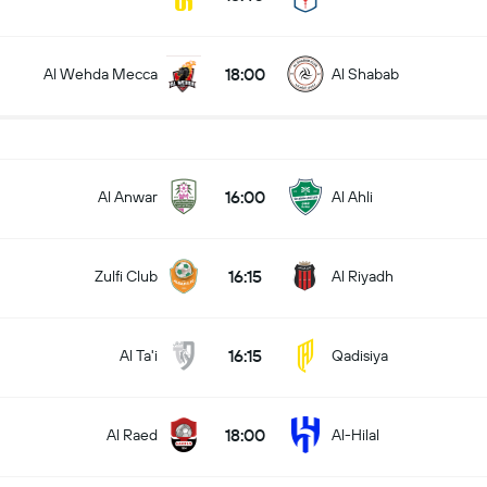
18:00
Al Wehda Mecca
Al Shabab
16:00
Al Anwar
Al Ahli
16:15
Zulfi Club
Al Riyadh
16:15
Al Ta'i
Qadisiya
18:00
Al Raed
Al-Hilal