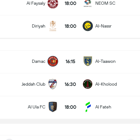
18:00
Al Faysaly
NEOM SC
18:00
Diriyah
Al-Nassr
16:15
Damac
Al-Taawon
16:30
Jeddah Club
Al-Kholood
18:00
Al Ula FC
Al Fateh