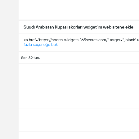
Suudi Arabistan Kupası skorları widget'ını web sitene ekle
<a href="https://sports-widgets.365scores.com/" target="_blank" r
fazla seçeneğe bak
Son 32 turu