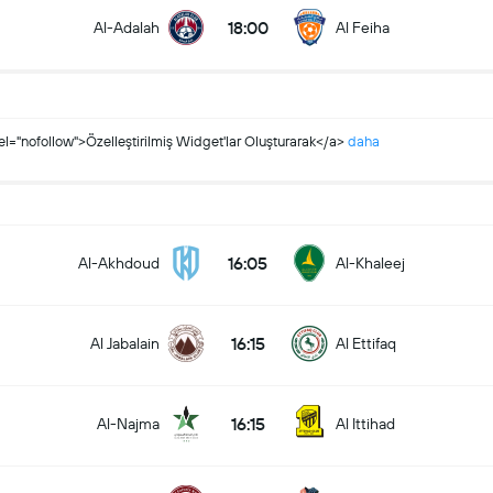
18:00
Al-Adalah
Al Feiha
el="nofollow">Özelleştirilmiş Widget'lar Oluşturarak</a>
daha
16:05
Al-Akhdoud
Al-Khaleej
16:15
Al Jabalain
Al Ettifaq
16:15
Al-Najma
Al Ittihad