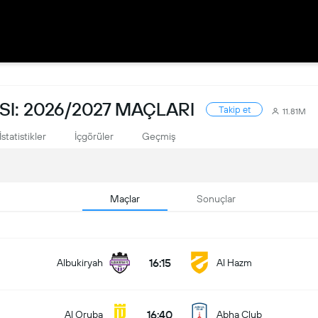
I: 2026/2027 MAÇLARI
Takip et
11.81M
İstatistikler
İçgörüler
Geçmiş
Maçlar
Sonuçlar
16:15
Albukiryah
Al Hazm
16:40
Al Oruba
Abha Club